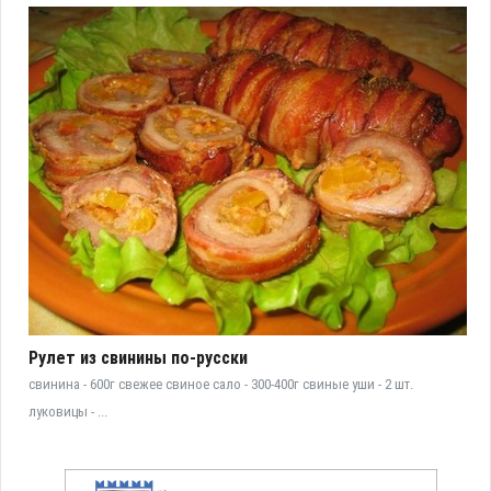
Рулет из свинины по-русски
свинина - 600г свежее свиное сало - 300-400г свиные уши - 2 шт.
луковицы - ...