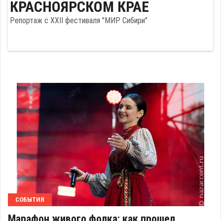
КРАСНОЯРСКОМ КРАЕ
СЕНТЯБРЯ ПРОЗРАЧНЕЕ
"ЗВУК ЕВРАЗИИ"
Репортаж с XXII фестиваля "МИР Сибири"
СОБЫТИЯ
Марафон живого фолка: как прошел