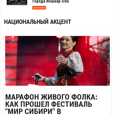
города Йошкар-Ола
эксклюзив
НАЦИОНАЛЬНЫЙ АКЦЕНТ
МАРАФОН ЖИВОГО ФОЛКА:
ГИЛЬДИЯ МЕЖЭТНИЧЕСКОЙ
РЕВОЛЮЦИОНЕРЫ ОТ
СТАРТОВАЛ ПРИЕМ ЗАЯВОК НА
СЛАВЯНЕ ВСЕХ СТРАН
КАК ПРОШЕЛ ФЕСТИВАЛЬ
ЖУРНАЛИСТИКИ ПОМОЖЕТ
ЭТНОГРАФИИ
ФЕСТИВАЛЬ СОВРЕМЕННОЙ
"МИР СИБИРИ" В
СДЕЛАТЬ ВЫБОРЫ 20
ЭТНИКИ НАРОДОВ РОССИИ