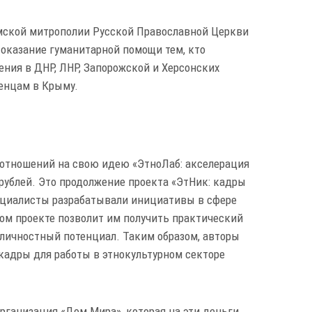
ской митрополии Русской Православной Церкви
а оказание гуманитарной помощи тем, кто
ения в ДНР, ЛНР, Запорожской и Херсонских
енцам в Крыму.
 отношений на свою идею «ЭтноЛаб: акселерация
 рублей. Это продолжение проекта «ЭтНик: кадры
ециалисты разрабатывали инициативы в сфере
ом проекте позволит им получить практический
 личностный потенциал. Таким образом, авторы
адры для работы в этнокультурном секторе
организация «Дом Мира», которая на эти деньги