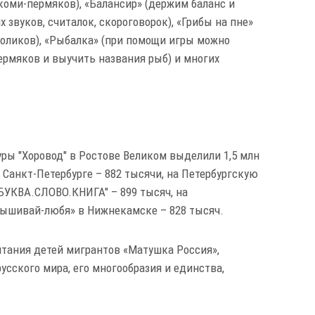
коми-пермяков), «Балансир» (держим баланс и
звуков, считалок, скороговорок), «Грибы на пне»
ноликов), «Рыбалка» (при помощи игры можно
ермяков и выучить названия рыб) и многих
ры "Хоровод" в Ростове Великом выделили 1,5 млн
 Санкт-Петербурге – 882 тысячи, на Петербургскую
БУКВА.СЛОВО.КНИГА" – 899 тысяч, на
Вышивай-любя» в Нижнекамске – 828 тысяч.
итания детей мигрантов «Матушка Россия»,
сского мира, его многообразия и единства,