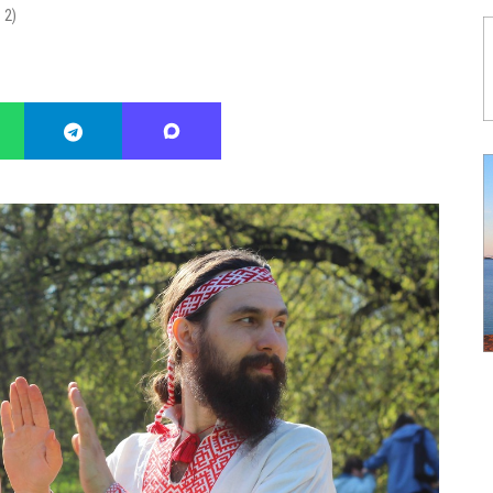
:
2
)