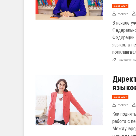
эксклюзив
bobkova
В начале у
Федерально
Федерации 
языков в пе
полилингва
институт р
Директ
языков
эксклюзив
bobkova
Как поднят
работа с п
Международ
с новым ди