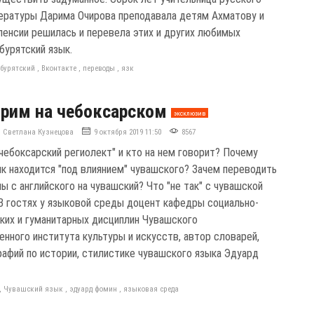
тературы Дарима Очирова преподавала детям Ахматову и
 пенсии решилась и перевела этих и других любимых
бурятский язык.
,
бурятский
,
Вконтакте
,
переводы
,
язк
рим на чебоксарском
эксклюзив
Светлана Кузнецова
9 октября 2019 11:50
8567
"чебоксарский региолект" и кто на нем говорит? Почему
ык находится "под влиянием" чувашского? Зачем переводить
ы с английского на чувашский? Что "не так" с чувашской
В гостях у языковой среды доцент кафедры социально-
ких и гуманитарных дисциплин Чувашского
енного института культуры и искусств, автор словарей,
графий по истории, стилистике чувашского языка Эдуард
,
Чувашский язык
,
эдуард фомин
,
языковая среда