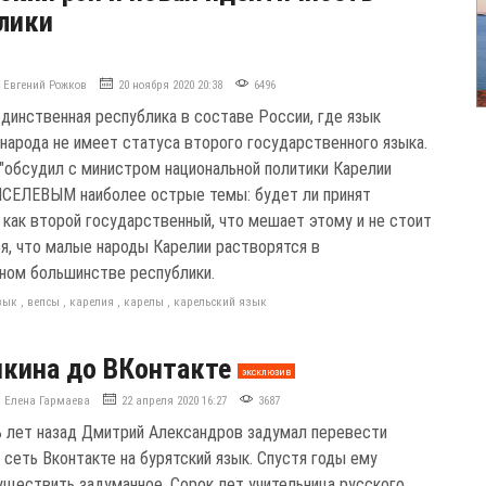
лики
Евгений Рожков
20 ноября 2020 20:38
6496
единственная республика в составе России, где язык
 народа не имеет статуса второго государственного языка.
"обсудил с министром национальной политики Карелии
СЕЛЕВЫМ наиболее острые темы: будет ли принят
, как второй государственный, что мешает этому и не стоит
ся, что малые народы Карелии растворятся в
ном большинстве республики.
зык
,
вепсы
,
карелия
,
карелы
,
карельский язык
кина до ВКонтакте
эксклюзив
Елена Гармаева
22 апреля 2020 16:27
3687
 лет назад Дмитрий Александров задумал перевести
 сеть Вконтакте на бурятский язык. Спустя годы ему
уществить задуманное. Сорок лет учительница русского