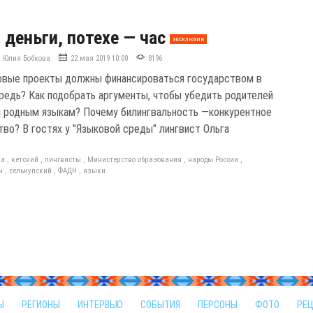
 деньги, потехе — час
эксклюзив
Юлия Бобкова
22 мая 2019 10:00
8196
овые проекты должны финансироваться государством в
редь? Как подобрать аргументы, чтобы убедить родителей
й родным языкам? Почему билингвальность —конкурентное
во? В гостях у "Языковой среды" лингвист Ольга
ка
,
кетский
,
лингвисты
,
Министерство образования
,
народы России
,
ч
,
селькупский
,
ФАДН
,
языки
Ы
РЕГИОНЫ
ИНТЕРВЬЮ
СОБЫТИЯ
ПЕРСОНЫ
ФОТО
РЕ