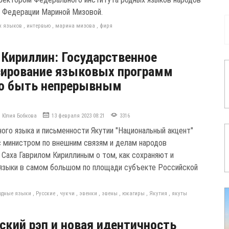
 Федерации Мариной Мизовой.
х языков
,
интервью
,
марина мизова
,
фиря
 Кириллин: Государственное
сирование языковых программ
о быть непрерывным
Юлия Бобкова
13 февраля 2023 08:21
3316
ного языка и письменности Якутии "Национальный акцент"
с министром по внешним связям и делам народов
 Саха Гаврилом Кириллиным о том, как сохраняют и
языки в самом большом по площади субъекте Российской
одные языки
,
Русские
,
чукчи
,
эвенки
,
эвены
,
юкагиры
,
Якутия
,
якуты
ский рэп и новая идентичность