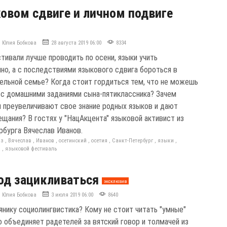
овом сдвиге и личном подвиге
Юлия Бобкова
28 августа 2019 06:00
8334
тивали лучше проводить по осени, языки учить
но, а с последствиями языкового сдвига бороться в
ельной семье? Когда стоит гордиться тем, что не можешь
 с домашними заданиями сына-пятиклассника? Зачем
 преувеличивают свое знание родных языков и дают
ещания? В гостях у "НацАкцента" языковой активист из
рбурга Вячеслав Иванов.
аз
,
Вячеслав
,
Иванов
,
осетинский
,
осетия
,
Санкт-Петербург
,
языки
,
а
,
языковой фестиваль
од зацикливаться
эксклюзив
Юлия Бобкова
3 июля 2019 06:00
8640
янику социолингвистика? Кому не стоит читать "умные"
о объединяет радетелей за вятский говор и толмачей из