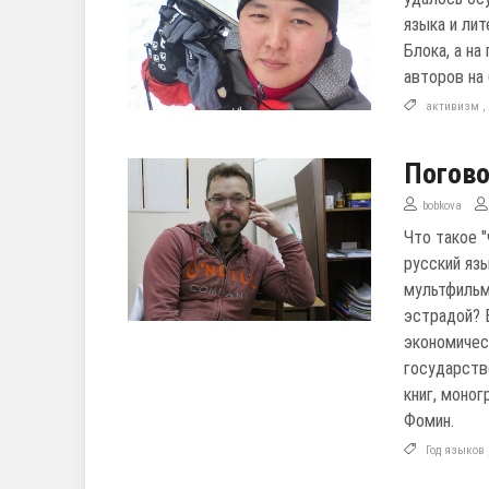
языка и ли
Блока, а на
авторов на 
активизм
Погово
bobkova
Что такое 
русский яз
мультфильм
эстрадой? 
экономичес
государств
книг, моно
Фомин.
Год языков