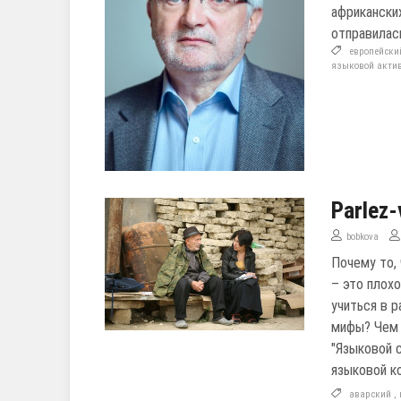
африкански
отправилас
европейски
языковой акти
Parlez
bobkova
Почему то,
– это плох
учиться в 
мифы? Чем "
"Языковой 
языковой к
аварский
,