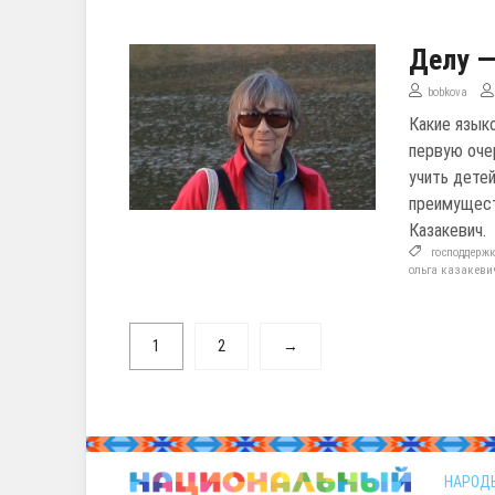
Делу —
bobkova
Какие язык
первую оче
учить дете
преимущест
Казакевич.
господдерж
ольга казакеви
1
2
→
НАРОД