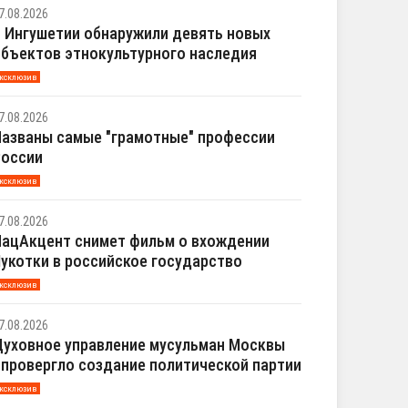
7.08.2026
 Ингушетии обнаружили девять новых
бъектов этнокультурного наследия
ксклюзив
7.08.2026
азваны самые "грамотные" профессии
России
ксклюзив
7.08.2026
ацАкцент снимет фильм о вхождении
укотки в российское государство
ксклюзив
7.08.2026
уховное управление мусульман Москвы
провергло создание политической партии
ксклюзив