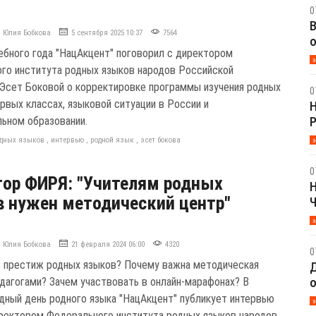
0
В
Юлия Бобкова
5 сентября 2025 10:37
7564
о
чебного года "НацАкцент" поговорил с директором
э
го института родных языков народов Российской
Эсет Боковой о корректировке программы изучения родных
0
рвых классах, языковой ситуации в России и
Н
льном образовании.
одных языков
,
интервью
,
родной язык
,
эсет бокова
э
0
ор ФИРЯ: "Учителям родных
Н
 нужен методический центр"
Ч
э
Юлия Бобкова
21 февраля 2024 06:00
4320
0
ь престиж родных языков? Почему важна методическая
Д
едагогами? Зачем участвовать в онлайн-марафонах? В
о
ный день родного языка "НацАкцент" публикует интервью
э
ректором Федерального института родных языков народов