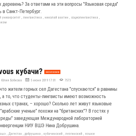
х деревень? За ответами на эти вопросы "Языковая среда"
ь в Санкт-Петербург.
й университет
,
лингвистика
,
николай вахтин
,
социолингвистика
,
визм
-vous кубачи?
эксклюзив
Юлия Бобкова
5 июня 2019 17:01
7573
 что жители горных сел Дагестана "спускаются" в равнины
о, а то, что студенты-лингвисты имеют возможность
разных странах, – хорошо? Сколько лет живут языковые
арабские ученые" похожи на "британских"? В гостях у
среды" заведующая Международной лабораторией
онвергенции НИУ ВШЭ Нина Добрушина.
вшэ
,
Дагестан
,
добрушина
,
кубачинский
,
лезгинский
,
языки