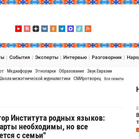
ты
События
Эксперты
Интервью
Разговорник
Нар
от
Медиафорум
Этнопарки
Образование
Звук Евразии
Школа межэтнической журналистики
СМИротворец
Все сюжеты
0
В
ор Института родных языков:
т
арты необходимы, но все
э
ется с семьи"