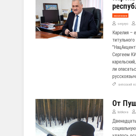
респуб
эксклюзив
sergeyo
Карелия – 
титульного
"НацАкцент
Сергеем КИ
карельский
ли опасать
русскоязыч
вепсский я
От Пуш
bobkova
Двенадцать
социальную
удалось ос