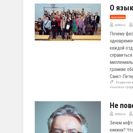
О язык
эксклюзив
bobkova
Почему фес
одновремен
каждой отд
справиться
миллениалы
громкие об
Санкт-Пете
Владикавк
языковая сред
Не пов
bobkova
Зачем нефт
книжки? Чт