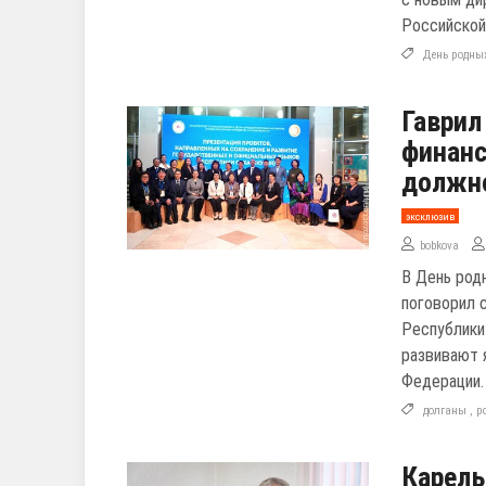
Российской
День родны
Гаврил
финан
должн
эксклюзив
bobkova
В День род
поговорил 
Республики
развивают 
Федерации.
долганы
,
р
Карель