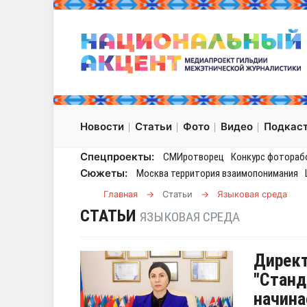
Новости
Статьи
Фото
Видео
Подкас
Спецпроекты:
СМИротворец
Конкурс фотораб
Сюжеты:
Москва территория взаимопонимания
Главная
→
Статьи
→
Языковая среда
СТАТЬИ
ЯЗЫКОВАЯ СРЕДА
Директ
"Станд
начина