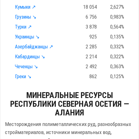
Кумыки ↗
18 054
2,627%
Грузины ↘
6 756
0,983%
Турки ↗
3 878
0,564%
Украинцы ↘
925
0,135%
Азербайджанцы ↗
2 285
0,332%
Кабардинцы ↘
2 214
0,322%
Чеченцы ↘
2 492
0,363%
Греки ↘
862
0,125%
МИНЕРАЛЬНЫЕ РЕСУРСЫ
РЕСПУБЛИКИ СЕВЕРНАЯ ОСЕТИЯ —
АЛАНИЯ
Месторождения полиметаллических руд, разнообразных
стройматериалов, источники минеральных вод,