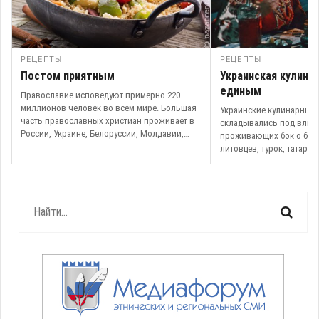
РЕЦЕПТЫ
РЕЦЕПТЫ
Постом приятным
Украинская кулина
единым
Православие исповедуют примерно 220
миллионов человек во всем мире. Большая
Украинские кулинарные 
часть православных христиан проживает в
складывались под влия
России, Украине, Белоруссии, Молдавии,
проживающих бок о бок 
Грузии, Румынии, Болгарии, ...
литовцев, турок, татар, 
Неудивительно, что укр
национальная ...