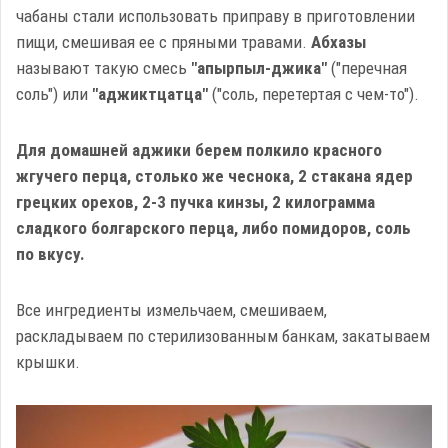
чабаны стали использовать приправу в приготовлении
пищи, смешивая ее с пряными травами.
Абхазы
называют такую смесь
"апырпыл-джика"
("перечная
соль") или
"аджиктцатца"
("соль, перетертая с чем-то").
Для домашней аджики берем полкило красного
жгучего перца, столько же чеснока, 2 стакана ядер
грецких орехов, 2-3 пучка кинзы, 2 килограмма
сладкого болгарского перца, либо помидоров, соль
по вкусу.
Все ингредиенты измельчаем, смешиваем,
раскладываем по стерилизованным банкам, закатываем
крышки.