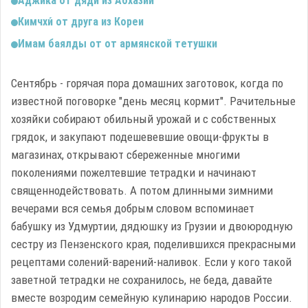
Аджика от дяди из Абхазии
Кимчхи́ от друга из Кореи
Имам баялды от от армянской тетушки
Сентябрь - горячая пора домашних заготовок, когда по
известной поговорке "день месяц кормит". Рачительные
хозяйки собирают обильный урожай и с собственных
грядок, и закупают подешевевшие овощи-фрукты в
магазинах, открывают сбереженные многими
поколениями пожелтевшие тетрадки и начинают
священнодействовать. А потом длинными зимними
вечерами вся семья добрым словом вспоминает
бабушку из Удмуртии, дядюшку из Грузии и двоюродную
сестру из Пензенского края, поделившихся прекрасными
рецептами солений-варений-наливок. Если у кого такой
заветной тетрадки не сохранилось, не беда, давайте
вместе возродим семейную кулинарию народов России.