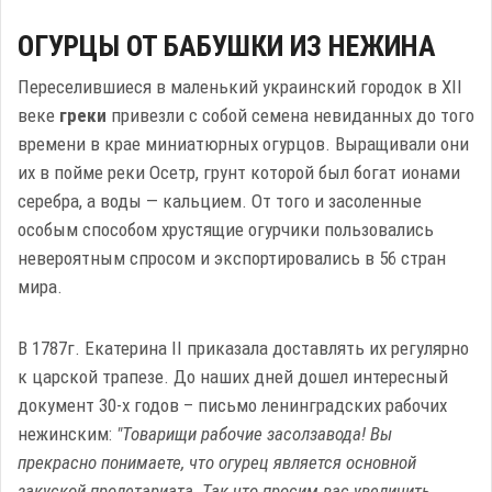
ОГУРЦЫ ОТ БАБУШКИ ИЗ НЕЖИНА
Переселившиеся в маленький украинский городок в XII
веке
греки
привезли с собой семена невиданных до того
времени в крае миниатюрных огурцов. Выращивали они
их в пойме реки Осетр, грунт которой был богат ионами
серебра, а воды — кальцием. От того и засоленные
особым способом хрустящие огурчики пользовались
невероятным спросом и экспортировались в 56 стран
мира.
В 1787г. Екатерина II приказала доставлять их регулярно
к царской трапезе. До наших дней дошел интересный
документ 30-х годов – письмо ленинградских рабочих
нежинским:
"Товарищи рабочие засолзавода! Вы
прекрасно понимаете, что огурец является основной
закуской пролетариата. Так что просим вас увеличить