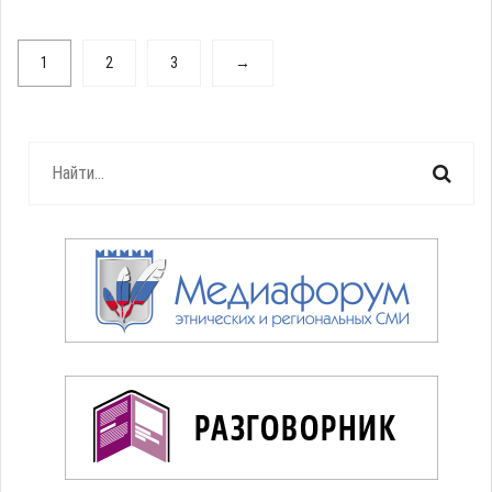
1
2
3
→