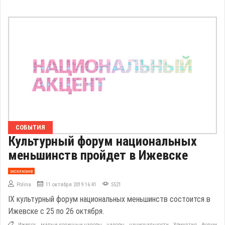
СОБЫТИЯ
Культурный форум национальных
меньшинств пройдет в Ижевске
эксклюзив
Polina
11 октября 2019 16:41
5521
IX культурный форум национальных меньшинств состоится в
Ижевске с 25 по 26 октября.
Ижевск
,
малые коренные народы
,
народы
,
национальности
,
Удмуртия
,
форум