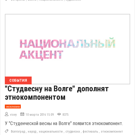
СОБЫТИЯ
"Студвесну на Волге" дополнят
этнокомпонентом
эксклюзив
vixey
10 марта 2016 15:09
8375
У "Студенческой весны на Волге" появится этнокомпонент.
Волгоград
,
народ
,
национальности
,
студвесна
,
фестиваль
,
этнокомпонент