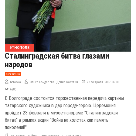
ЭТНОПОЛЕ
Сталинградская битва глазами
народов
эксклюзив
bobkova
Ольга Бондарева, Денис Каехтин
22 февраля 2017 06:00
6280
В Волгограде состоится торжественная передача картины
татарского художника в дар городу-герою. Церемония
пройдет 23 февраля в музее-панораме "Сталинградская
битва" в рамках акции "Война на холстах как память
поколений".
ветераны
,
война
,
национальности
,
художники