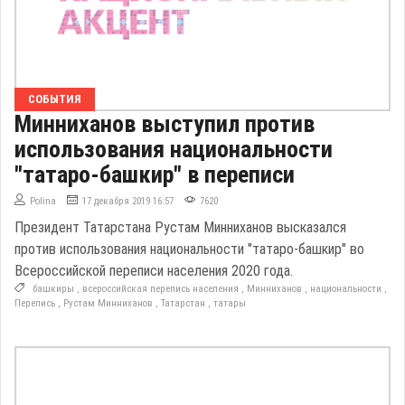
СОБЫТИЯ
Минниханов выступил против
использования национальности
"татаро-башкир" в переписи
Polina
17 декабря 2019 16:57
7620
Президент Татарстана Рустам Минниханов высказался
против использования национальности "татаро-башкир" во
Всероссийской переписи населения 2020 года.
башкиры
,
всероссийская перепись населения
,
Минниханов
,
национальности
,
Перепись
,
Рустам Минниханов
,
Татарстан
,
татары