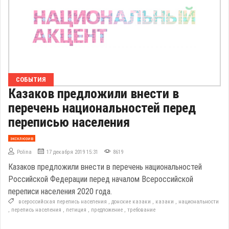
СОБЫТИЯ
Казаков предложили внести в
перечень национальностей перед
переписью населения
эксклюзив
Polina
17 декабря 2019 15:31
8619
Казаков предложили внести в перечень национальностей
Российской Федерации перед началом Всероссийской
переписи населения 2020 года.
всероссийская перепись населения
,
донские казаки
,
казаки
,
национальности
,
перепись населения
,
петиция
,
предложение
,
требование