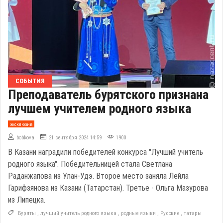
СОБЫТИЯ
Преподаватель бурятского признана
лучшем учителем родного языка
эксклюзив
bobkova
21 сентября 2024 14:59
1900
В Казани наградили победителей конкурса "Лучший учитель
родного языка". Победительницей стала Светлана
Раданжапова из Улан-Удэ. Второе место заняла Лейла
Гарифзянова из Казани (Татарстан). Третье - Ольга Мазурова
из Липецка.
Буряты
,
лучший учитель родного языка
,
родные языки
,
Русские
,
татары