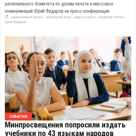
регионального Комитета по делам печати и массовых
коммуникаций Юрий Фидаров на пресс-конференции.
национальная пресса
,
осетинский язык
,
родные языки
,
Северная Осетия
,
юрий фидаров
СОБЫТИЯ
Минпросвещения попросили издать
учебники по 43 языкам народов