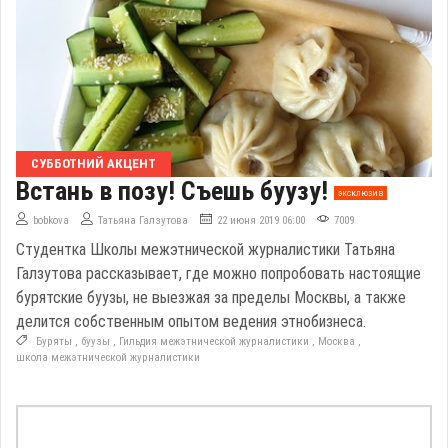
СУББОТНИЙ АКЦЕНТ
Встань в позу! Съешь буузу!
эксклюзив
bobkova
Татьяна Галзутова
22 июня 2019 06:00
7009
Студентка Школы межэтнической журналистики Татьяна
Галзутова рассказывает, где можно попробовать настоящие
бурятские буузы, не выезжая за пределы Москвы, а также
делится собственным опытом ведения этнобизнеса.
Буряты
,
буузы
,
Гильдия межэтнической журналистики
,
Москва
,
школа межэтнической журналистики