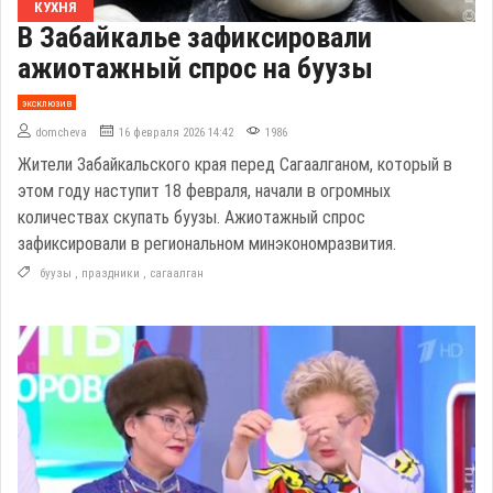
КУХНЯ
В Забайкалье зафиксировали
ажиотажный спрос на буузы
эксклюзив
domcheva
16 февраля 2026 14:42
1986
Жители Забайкальского края перед Сагаалганом, который в
этом году наступит 18 февраля, начали в огромных
количествах скупать буузы. Ажиотажный спрос
зафиксировали в региональном минэкономразвития.
буузы
,
праздники
,
сагаалган