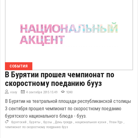
СОБЫТИЯ
В Бурятии прошел чемпионат по
скоростному поеданию бууз
vixey
4 сентября 2015 15:49
9240
В Бурятии на театральной площади республиканской столицы
3 сентября прошел чемпионат по скоростному поеданию
бурятского национального блюда - бууз.
бурятский
,
Буряты
,
буузы
,
День гроода
,
национальная кухня
,
Улан-Удэ
,
чемпионат по скоростному поеданию бууз