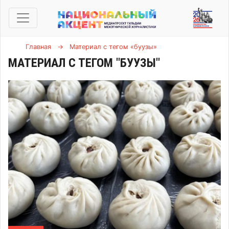
Главная
→
Материал с тегом «буузы»
МАТЕРИАЛ С ТЕГОМ "БУУЗЫ"