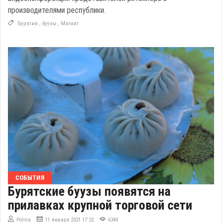
производителями республики.
Бурятия
,
буузы
,
Магнит
СОБЫТИЯ
Бурятские буузы появятся на
прилавках крупной торговой сети
Polina
11 января 2021 17:32
6344