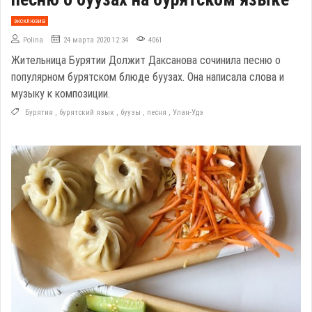
эксклюзив
Polina
24 марта 2020 12:34
4061
Жительница Бурятии Должит Даксанова сочинила песню о
популярном бурятском блюде буузах. Она написала слова и
музыку к композиции.
Бурятия
,
бурятский язык
,
буузы
,
песня
,
Улан-Удэ