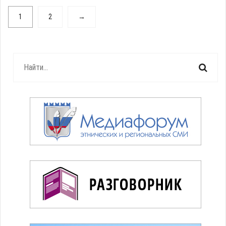
1
2
→