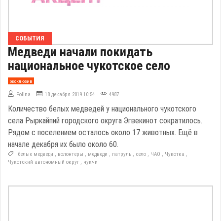
СОБЫТИЯ
Медведи начали покидать
национальное чукотское село
эксклюзив
Polina
18 декабря 2019 10:54
4987
Количество белых медведей у национального чукотского
села Рыркайпий городского округа Эгвекинот сократилось.
Рядом с поселением осталось около 17 животных. Ещё в
начале декабря их было около 60.
белые медведи
,
волонтеры
,
медведи
,
патруль
,
село
,
ЧАО
,
Чукотка
,
Чукотский автономный округ
,
чукчи