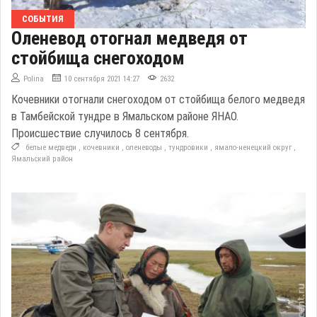
СОБЫТИЯ
Оленевод отогнал медведя от
стойбища снегоходом
Polina
10 сентября 2021 14:27
2632
Кочевники отогнали снегоходом от стойбища белого медведя
в Тамбейской тундре в Ямальском районе ЯНАО.
Происшествие случилось 8 сентября.
белые медведи
,
кочевники
,
оленеводы
,
тундровики
,
ямало-ненецкий округ
,
Ямальский район