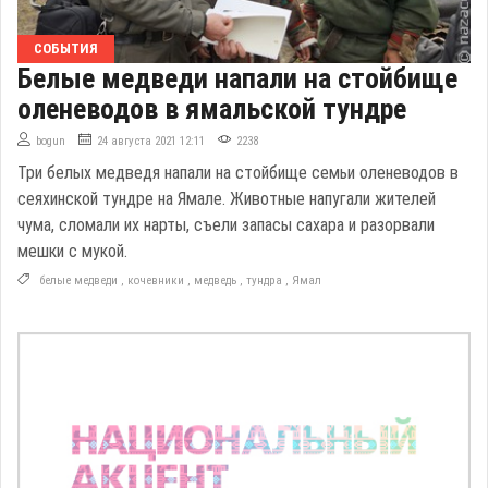
СОБЫТИЯ
Белые медведи напали на стойбище
оленеводов в ямальской тундре
bogun
24 августа 2021 12:11
2238
Три белых медведя напали на стойбище семьи оленеводов в
сеяхинской тундре на Ямале. Животные напугали жителей
чума, сломали их нарты, съели запасы сахара и разорвали
мешки с мукой.
белые медведи
,
кочевники
,
медведь
,
тундра
,
Ямал