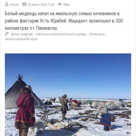
Polina
25 июля 2023 13:49
2004
Белый медведь напал на ямальскую семью кочевников в
районе фактории Усть-Юрибей. Инцидент произошел в 200
километрах от Панаевска.
белые медведи
,
коренные малочисленные народы
,
кочевники
,
ямало-ненецкий округ