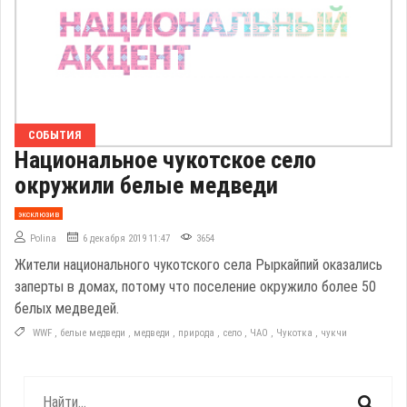
СОБЫТИЯ
Национальное чукотское село
окружили белые медведи
эксклюзив
Polina
6 декабря 2019 11:47
3654
Жители национального чукотского села Рыркайпий оказались
заперты в домах, потому что поселение окружило более 50
белых медведей.
WWF
,
белые медведи
,
медведи
,
природа
,
село
,
ЧАО
,
Чукотка
,
чукчи