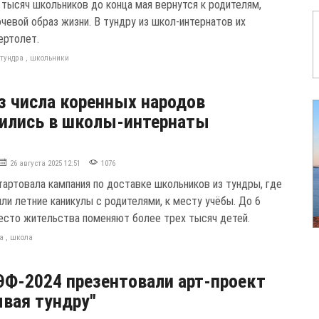
 тысяч школьников до конца мая вернутся к родителям,
чевой образ жизни. В тундру из школ-интернатов их
ертолет.
,
тундра
,
школьники
з числа коренных народов
ились в школы-интернаты
26 августа 2025 12:51
1076
тартовала кампания по доставке школьников из тундры, где
ли летние каникулы с родителями, к месту учёбы. До 6
есто жительства поменяют более трех тысяч детей.
а
,
школа
Ф-2024 презентовали арт-проект
вая тундру"