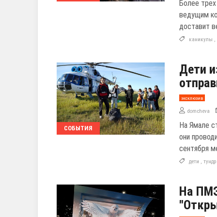
Более трех
ведущим ко
доставит в
каникулы
Дети и
отправ
эксклюзив
domcheva
На Ямале с
СОБЫТИЯ
они проводи
сентября м
дети
,
тундр
На ПМЭ
"Откры