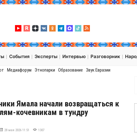
ты
События
Эксперты
Интервью
Разговорник
Нар
от
Медиафорум
Этнопарки
Образование
Звук Евразии
ики Ямала начали возвращаться к
лям-кочевникам в тундру
28 мая 2026 11:51
1307