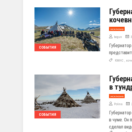
Губерн
кочевн
эксклюзив
bogun
Губернатор
СОБЫТИЯ
представит
КМНС
,
коч
Губерн
в тунд
эксклюзив
Polina
Губернатор
СОБЫТИЯ
в чуме. Он
сделал вид