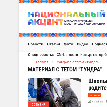
Новости
Статьи
Фото
Видео
Подкас
Спецпроекты:
СМИротворец
Конкурс фотораб
Главная
→
Материал с тегом «тундра»
МАТЕРИАЛ С ТЕГОМ "ТУНДРА"
Школьн
родите
эксклюзив
domcheva
СОБЫТИЯ