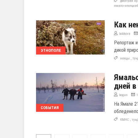
дмитрий ар
ямало-ненецкий
Как н
bobkova
Репортаж и
дикой прир
ЭТНОПОЛЕ
ненцы
,
тун
Ямальс
дней в
bogun
На Ямале 2
СОБЫТИЯ
обледенело
КМНС
,
тун