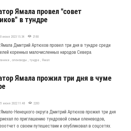
атор Ямала провел "совет
иков" в тундре
30 июня 2023 15:34
2180
 Ямала Дмитрий Артюхов провел три дня в тундре среди
елей коренных малочисленных народов Севера.
евники
,
оленеводы
,
тундра
,
Ямал
атор Ямала прожил три дня в чуме
ре
21 июня 2022 11:48
2283
 Ямало-Ненецкого округа Дмитрий Артюхов прожил три дня
 приехал по приглашению тундровой семьи оленеводов,
еоотчет о своем путешествии и опубликовал в соцсетях.