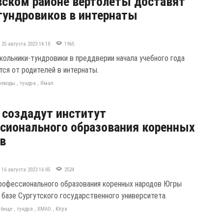
вском районе вертолеты доставят
тундровиков в интернаты
25 августа 2023 14:10
1965
кольники-тундровики в преддверии начала учебного года
ся от родителей в интернаты.
неводы
,
тундра
,
Ямал
 создадут институт
сионального образования коренных
в
16 августа 2023 16:05
2524
рофессионального образования коренных народов Югры
а базе Сургутского государственного университета.
йбище
,
тундра
,
ХМАО
,
Югра