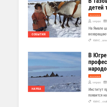
В Тазо
детей 
эксклюзив
sergeyo
На Ямале ш
возвращают
СОБЫТИЯ
КМНС
,
оле
В Югре
профес
народо
эксклюзив
sergeyo
НАУКА
Институт п
появится н
КМНС
,
сто