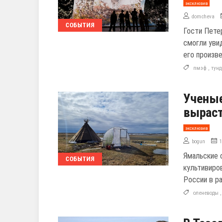
эксклюзив
domcheva
СОБЫТИЯ
Гости Пете
смогли уви
его произв
пмэф
,
тун
Ученые
выраст
эксклюзив
bogun
Ямальские 
СОБЫТИЯ
культивиро
России в ра
оленеводы