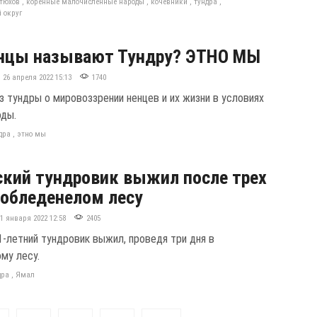
тюхов
,
коренные малочисленные народы
,
кочевники
,
тундра
,
 округ
енцы называют Тундру? ЭТНО МЫ
26 апреля 2022 15:13
1740
з тундры о мировоззрении ненцев и их жизни в условиях
оды.
дра
,
этно мы
кий тундровик выжил после трех
 обледенелом лесу
11 января 2022 12:58
2405
1-летний тундровик выжил, проведя три дня в
му лесу.
дра
,
Ямал