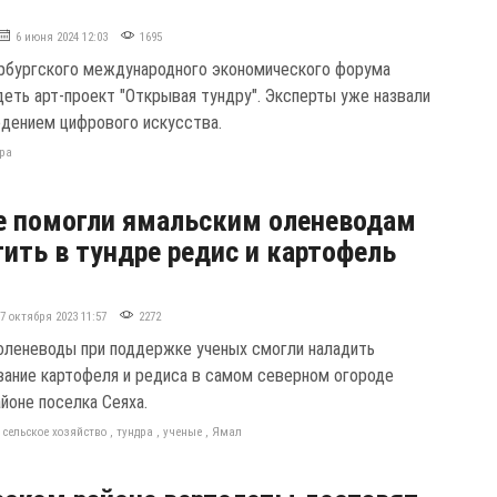
6 июня 2024 12:03
1695
рбургского международного экономического форума
деть арт-проект "Открывая тундру". Эксперты уже назвали
едением цифрового искусства.
дра
 помогли ямальским оленеводам
ить в тундре редис и картофель
17 октября 2023 11:57
2272
оленеводы при поддержке ученых смогли наладить
вание картофеля и редиса в самом северном огороде
йоне поселка Сеяха.
,
сельское хозяйство
,
тундра
,
ученые
,
Ямал