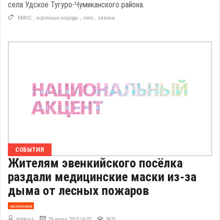
села Удское Тугуро-Чумиканского района.
КМНС
,
коренные народы
,
село
,
эвенки
СОБЫТИЯ
Жителям эвенкийского посёлка
раздали медицинские маски из-за
дыма от лесных пожаров
эксклюзив
bobkova
29 июля 2019 14:07
3475