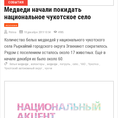
СОБЫТИЯ
Медведи начали покидать
национальное чукотское село
эксклюзив
Polina
18 декабря 2019 10:54
4985
Количество белых медведей у национального чукотского
села Рыркайпий городского округа Эгвекинот сократилось.
Рядом с поселением осталось около 17 животных. Ещё в
начале декабря их было около 60.
белые медведи
,
волонтеры
,
медведи
,
патруль
,
село
,
ЧАО
,
Чукотка
,
Чукотский автономный округ
,
чукчи