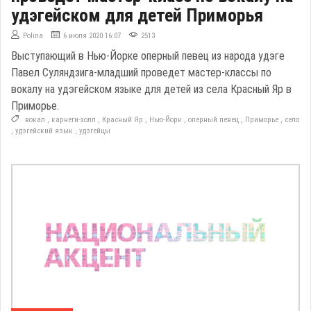
удэгейском для детей Приморья
Polina
6 июля 2020 16:07
2513
Выступающий в Нью-Йорке оперный певец из народа удэге
Павел Суляндзига-младший проведет мастер-классы по
вокалу на удэгейском языке для детей из села Красный Яр в
Приморье.
вокал
,
карнеги-холл
,
Красный Яр
,
Нью-Йорк
,
оперный певец
,
Приморье
,
село
,
удэгейский язык
,
удэгейцы