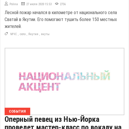
Polina
27 июля 2020 15:53
2756
Лесной пожар начался в километре от национального села
Сватай в Якутии. Его помогают тушить более 150 местных
жителей.
МЧС
,
село
,
Якутия
,
якуты
СОБЫТИЯ
Оперный певец из Нью-Йорка
проведет мастер-класс по вокалу на