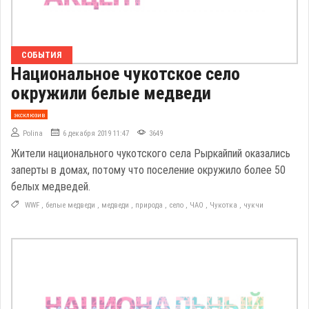
СОБЫТИЯ
Национальное чукотское село
окружили белые медведи
эксклюзив
Polina
6 декабря 2019 11:47
3649
Жители национального чукотского села Рыркайпий оказались
заперты в домах, потому что поселение окружило более 50
белых медведей.
WWF
,
белые медведи
,
медведи
,
природа
,
село
,
ЧАО
,
Чукотка
,
чукчи