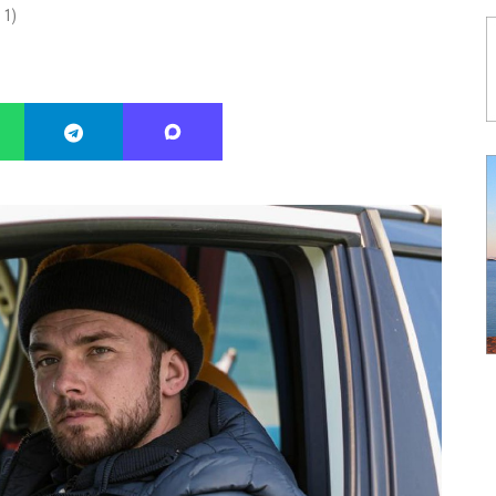
:
1
)