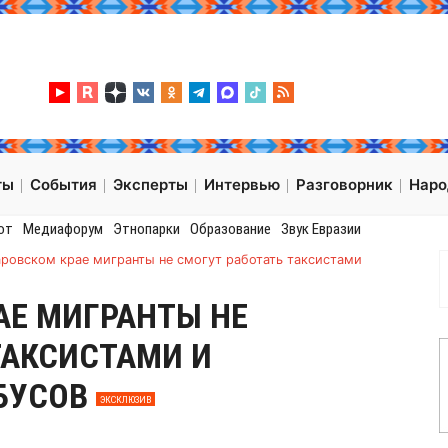
ты
События
Эксперты
Интервью
Разговорник
Нар
от
Медиафорум
Этнопарки
Образование
Звук Евразии
аровском крае мигранты не смогут работать таксистами
АЕ МИГРАНТЫ НЕ
ТАКСИСТАМИ И
БУСОВ
ЭКСКЛЮЗИВ