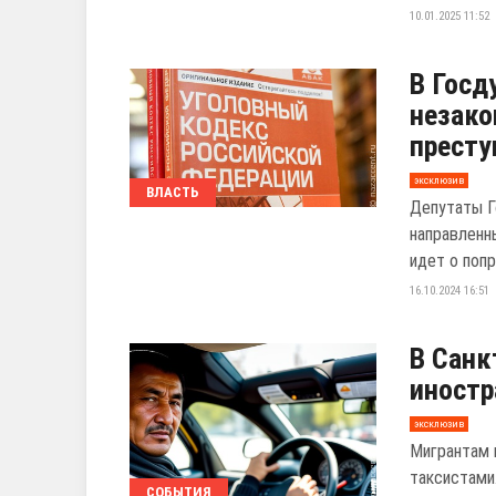
10.01.2025 11:52
В Госд
незако
престу
эксклюзив
ВЛАСТЬ
Депутаты Г
направленн
идет о попра
16.10.2024 16:51
В Санк
иностр
эксклюзив
Мигрантам 
таксистами
СОБЫТИЯ