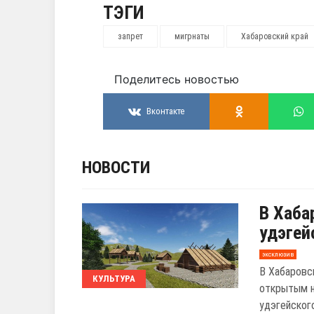
ТЭГИ
запрет
мигрнаты
Хабаровский край
Поделитесь новостью
Вконтакте
НОВОСТИ
В Хаба
удэгей
эксклюзив
В Хабаровс
КУЛЬТУРА
открытым н
удэгейского