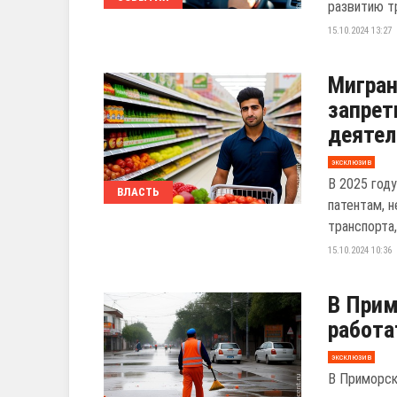
развитию т
15.10.2024 13:27
Мигран
запрет
деятел
эксклюзив
В 2025 год
ВЛАСТЬ
патентам, 
транспорта,
15.10.2024 10:36
В Прим
работа
эксклюзив
В Приморск