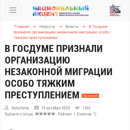
Главная
→
Новости
→
Власть
→
В Госдуме
признали организацию незаконной миграции особо
тяжким преступлением
В ГОСДУМЕ ПРИЗНАЛИ
ОРГАНИЗАЦИЮ
НЕЗАКОННОЙ МИГРАЦИИ
ОСОБО ТЯЖКИМ
ПРЕСТУПЛЕНИЕМ
ЭКСКЛЮЗИВ
domcheva
16 октября 2024
1365
Оцените статью
Рейтинг:
1
(Голосов:
1
)