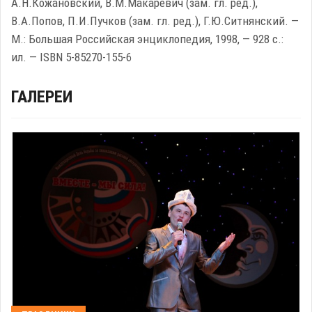
А.Н.Кожановский, В.М.Макаревич (зам. гл. ред.),
В.А.Попов, П.И.Пучков (зам. гл. ред.), Г.Ю.Ситнянский. —
М.: Большая Российская энциклопедия, 1998, — 928 с.:
ил. — ISBN 5-85270-155-6
ГАЛЕРЕИ