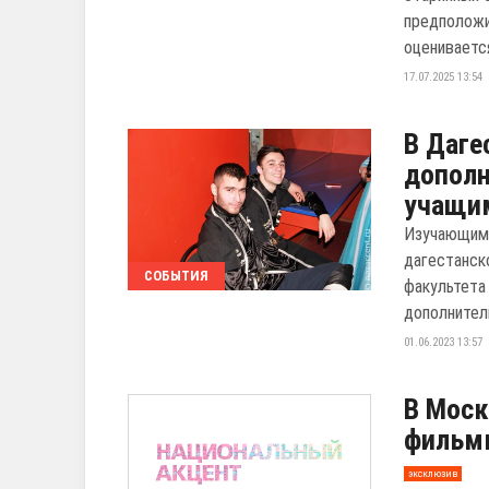
предположи
оценивается 
17.07.2025 13:54
В Даге
дополн
учащи
Изучающим 
дагестанск
СОБЫТИЯ
факультета
дополнител
01.06.2023 13:57
В Мос
фильмы
эксклюзив