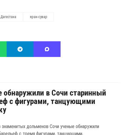
Дагестана
яран-сувар
 обнаружили в Сочи старинный
еф с фигурами, танцующими
ку
з знаменитых дольменов Сочи ученые обнаружили
барельеф с тремя фигурами, танцующими,