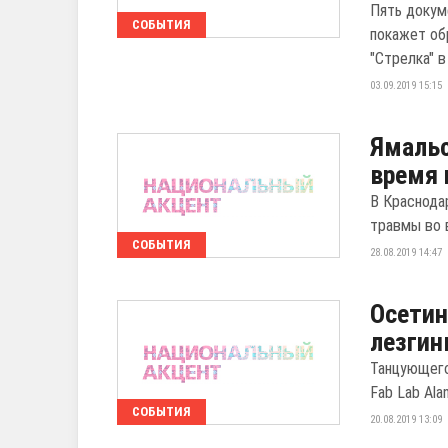
Пять докум
СОБЫТИЯ
покажет об
"Стрелка" в
03.09.2019 15:15
Ямальс
время 
В Краснода
травмы во 
СОБЫТИЯ
28.08.2019 14:47
Осетин
лезгин
Танцующего
Fab Lab Ala
СОБЫТИЯ
20.08.2019 13:09