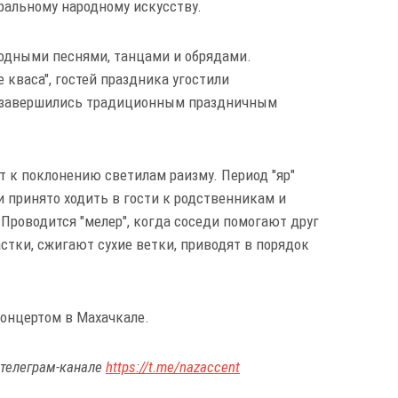
ральному народному искусству.
родными песнями, танцами и обрядами.
 кваса", гостей праздника угостили
 завершились традиционным праздничным
ит к поклонению светилам раизму. Период "яр"
ни принято ходить в гости к родственникам и
Проводится "мелер", когда соседи помогают друг
астки, сжигают сухие ветки, приводят в порядок
онцертом в Махачкале.
 телеграм-канале
https://t.me/nazaccent