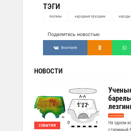
ТЭГИ
лезгины
народный праздник
народы 
Поделитесь новостью
Вконтакте
НОВОСТИ
Ученые
барель
лезгин
эксклюзив
На одном и
СОБЫТИЯ
старинный 