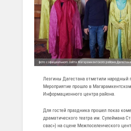
фото с официального сайта Магарамкентского района Дагестан
Лезгины Дагестана отметили народный п
Мероприятие прошло в Магарамкентском 
Информационного центра района.
Для гостей праздника прошел показ ком
драматического театра им. Сулеймана Ст
свас») на сцене Межпоселенческого цент