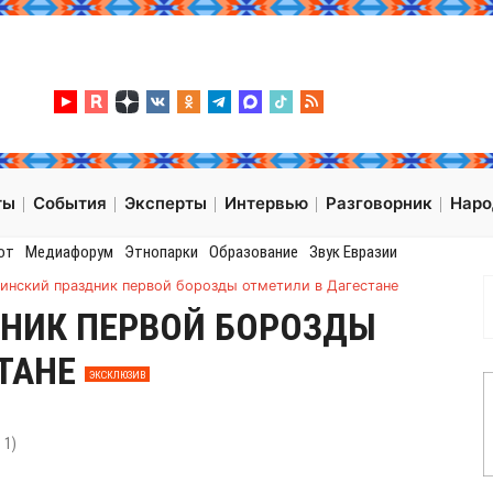
ты
События
Эксперты
Интервью
Разговорник
Нар
от
Медиафорум
Этнопарки
Образование
Звук Евразии
гинский праздник первой борозды отметили в Дагестане
ДНИК ПЕРВОЙ БОРОЗДЫ
СТАНЕ
ЭКСКЛЮЗИВ
:
1
)