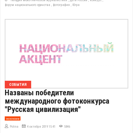
Гильдия межэтнической журналистики
,
Дети России
,
конкурс
,
форум национального единства
,
фотография
,
Югра
СОБЫТИЯ
Названы победители
международного фотоконкурса
"Русская цивилизация"
эксклюзив
Polina
4 октября 2019 15:41
5846