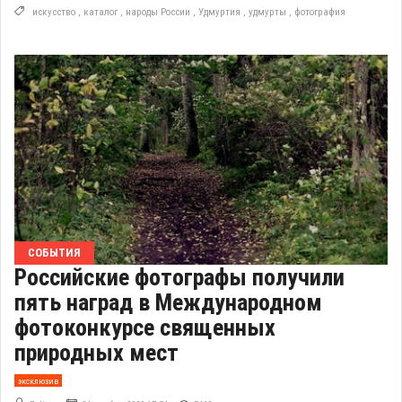
искусство
,
каталог
,
народы России
,
Удмуртия
,
удмурты
,
фотография
СОБЫТИЯ
Российские фотографы получили
пять наград в Международном
фотоконкурсе священных
природных мест
эксклюзив