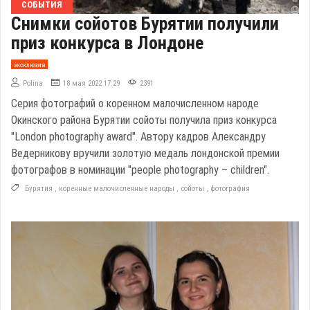
СОБЫТИЯ
Снимки сойотов Бурятии получили
приз конкурса в Лондоне
эксклюзив
Polina
18 мая 2022 17:29
2391
Серия фотографий о коренном малочисленном народе
Окинского района Бурятии сойоты получила приз конкурса
"London photography award". Автору кадров Александру
Ведерникову вручили золотую медаль лондонской премии
фотографов в номинации "people photography – children".
Бурятия
,
коренные малочисленные народы
,
сойоты
,
фотография