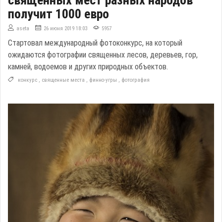
священных мест разных народов
получит 1000 евро
aseta
26 июня 2019 18:03
5957
Стартовал международный фотоконкурс, на который
ожидаются фотографии священных лесов, деревьев, гор,
камней, водоемов и других природных объектов.
конкурс
,
священные места
,
финно-угры
,
фотография