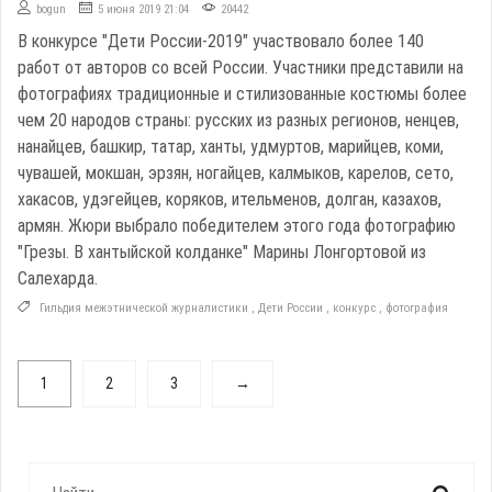
bogun
5 июня 2019 21:04
20442
В конкурсе "Дети России-2019" участвовало более 140
работ от авторов со всей России. Участники представили на
фотографиях традиционные и стилизованные костюмы более
чем 20 народов страны: русских из разных регионов, ненцев,
нанайцев, башкир, татар, ханты, удмуртов, марийцев, коми,
чувашей, мокшан, эрзян, ногайцев, калмыков, карелов, сето,
хакасов, удэгейцев, коряков, ительменов, долган, казахов,
армян. Жюри выбрало победителем этого года фотографию
"Грезы. В хантыйской колданке" Марины Лонгортовой из
Салехарда.
Гильдия межэтнической журналистики
,
Дети России
,
конкурс
,
фотография
1
2
3
→