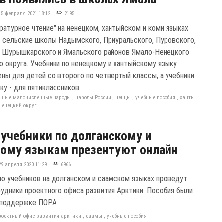
15 февраля 2021 18:12
2195
ратурное чтение" на ненецком, хантыйском и коми языках
в сельские школы Надымского, Приуральского, Пуровского,
, Шурышкарского и Ямальского районов Ямало-Ненецкого
о округа. Учебники по ненецкому и хантыйскому языку
ены для детей со второго по четвертый классы, а учебники
ку - для пятиклассников.
нные малочисленные народы
,
народы России
,
ненцы
,
учебные пособия
,
ханты
ненецкий округ
учебники по долганскому и
ому языкам презентуют онлайн
29 апреля 2020 11:29
6966
ю учебников на долганском и саамском языках проведут
рудники проектного офиса развития Арктики. Пособия были
 поддержке ПОРА.
роектный офис развития арктики
,
саамы
,
учебные пособия