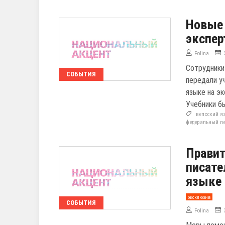
Новые 
экспер
Polina
Сотрудники
СОБЫТИЯ
передали у
языке на э
Учебники б
вепсский я
федеральный пе
Правит
писате
языке
эксклюзив
СОБЫТИЯ
Polina