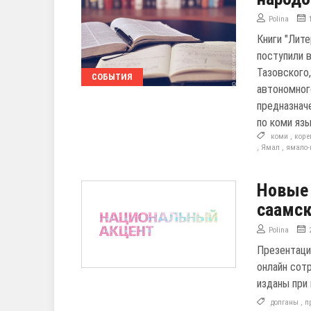
Polina
Книги "Лите
поступили 
Тазовского
СОБЫТИЯ
автономног
предназнач
по коми язы
коми
,
коре
,
Ямал
,
ямало-
Новые 
саамск
Polina
Презентаци
онлайн сот
изданы при
долганы
,
п