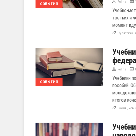
Polina
СОБЫТИЯ
Учебно-мет
третьих и 
момент иду
бурятский 
Учебни
федера
Polina
Учебники п
СОБЫТИЯ
пособий. Об
молодежной
итогов кон
коми
,
ком
Учебни
народо