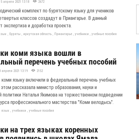
15 апреля 2021 13:18
2672
одический комплект по бурятскому языку для учеников
четвертых классов создадут в Приангарье. В данный
т экспертиза и доработка проекта.
язык
,
Буряты
,
иркутская область
,
Приангарье
,
учебники
,
учебные пособия
ки коми языка вошли в
льный перечень учебных пособий
8 апреля 2021 13:19
2152
о коми языку включили в федеральный перечень учебных
 этом рассказала министр образования, науки и
 политики Наталья Якимова на торжественном подведении
курса профессионального мастерства "Коми велодысь".
и язык
,
учебники
,
учебные пособия
ки на трех языках коренных
в появились в школах Ямала