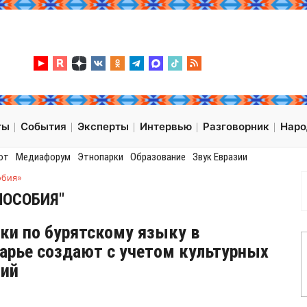
ты
События
Эксперты
Интервью
Разговорник
Нар
от
Медиафорум
Этнопарки
Образование
Звук Евразии
обия»
ПОСОБИЯ"
ки по бурятскому языку в
арье создают с учетом культурных
ций