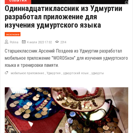
СОБЫТИЯ
Одиннадцатиклассник из Удмуртии
разработал приложение для
изучения удмуртского языка
эксклюзив
Polina
4 июля 2023 17:02
2314
Старшеклассник Арсений Поздеев из Удмуртии разработал
мобильное приложение "WORDSкон" для изучения удмуртского
языка и тренировки памяти.
мобильное приложение
,
Удмуртия
,
удмуртский язык
,
удмурты