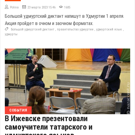
Polina
23 марта 2023 15:46
1685
Большой удмуртский диктант напишут в Удмуртии 1 апреля.
Акция пройдет в очном и заочном форматах.
Большой удмуртский диктант
,
правительство удмуртии
,
удмуртский язык
,
удмурты
СОБЫТИЯ
В Ижевске презентовали
самоучители татарского и