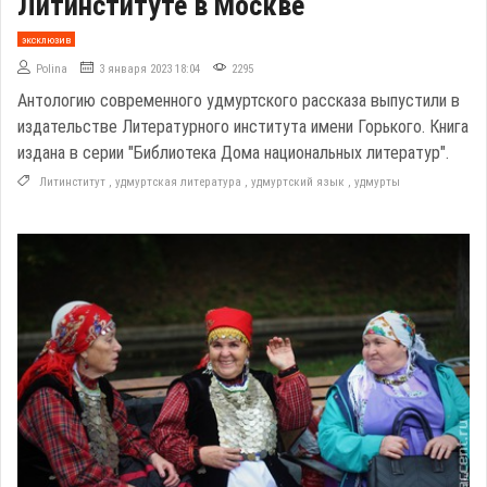
Литинституте в Москве
эксклюзив
Polina
3 января 2023 18:04
2295
Антологию современного удмуртского рассказа выпустили в
издательстве Литературного института имени Горького. Книга
издана в серии "Библиотека Дома национальных литератур".
Литинститут
,
удмуртская литература
,
удмуртский язык
,
удмурты