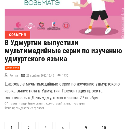
СОБЫТИЯ
В Удмуртии выпустили
мультимедийные серии по изучению
удмуртского языка
эксклюзив
Polina
28 ноября 2022 12:40
1730
Цифровые мультимедийные серии по изучению удмуртского
языка выпустили в Удмуртии. Презентация проекта
состоялась в День удмуртского языка 27 ноября.
мультимедийные серии
,
удмуртский язык
,
удмурты
,
Фонд президентских грантов
...
1
2
3
4
9
10