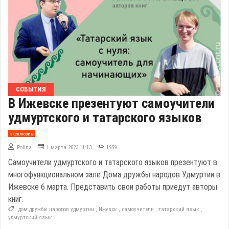
СОБЫТИЯ
В Ижевске презентуют самоучители
удмуртского и татарского языков
эксклюзив
Polina
1 марта 2023 11:13
1959
Самоучители удмуртского и татарского языков презентуют в
многофункциональном зале Дома дружбы народов Удмуртии в
Ижевске 6 марта. Представить свои работы приедут авторы
книг.
дом дружбы народов удмуртии
,
Ижевск
,
самоучители
,
татарский язык
,
удмуртский язык