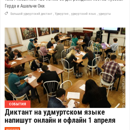
Герда и Ашальчи Оки.
Большой удмуртский диктант
,
Удмуртия
,
удмуртский язык
,
удмурты
СОБЫТИЯ
Диктант на удмуртском языке
напишут онлайн и офлайн 1 апреля
эксклюзив