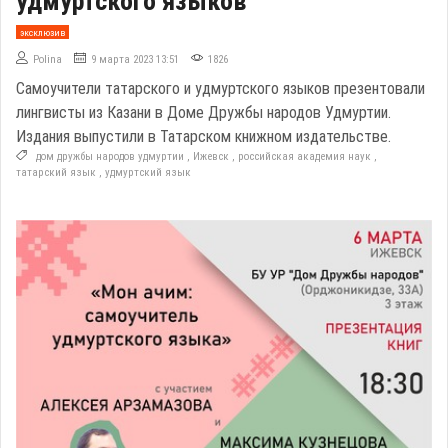
удмуртского языков
эксклюзив
Polina
9 марта 2023 13:51
1826
Самоучители татарского и удмуртского языков презентовали
лингвисты из Казани в Доме Дружбы народов Удмуртии.
Издания выпустили в Татарском книжном издательстве.
дом дружбы народов удмуртии
,
Ижевск
,
российская академия наук
,
татарский язык
,
удмуртский язык