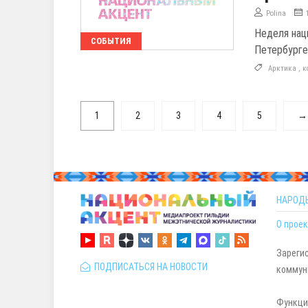
Polina
Неделя нац
СОБЫТИЯ
Петербурге 
Арктика
,
к
1
2
3
4
5
→
НАРОД
О проек
Зареги
ПОДПИСАТЬСЯ НА НОВОСТИ
коммуни
Функци