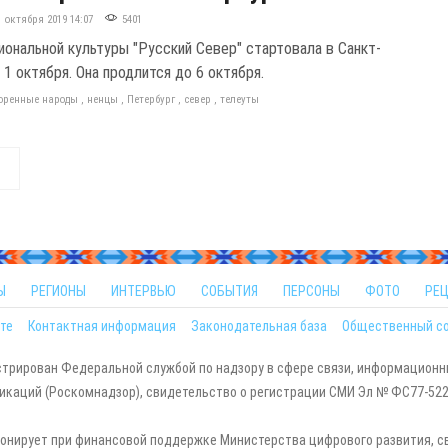
1 октября 2019 14:07
5401
иональной культуры "Русский Север" стартовала в Санкт-
1 октября. Она продлится до 6 октября.
оренные народы
,
ненцы
,
Петербург
,
север
,
телеуты
Ы
РЕГИОНЫ
ИНТЕРВЬЮ
СОБЫТИЯ
ПЕРСОНЫ
ФОТО
РЕ
те
Контактная информация
Законодательная база
Общественный с
стрирован Федеральной службой по надзору в сфере связи, информационн
каций (Роскомнадзор), свидетельство о регистрации СМИ Эл № ФС77-5229
онирует при финансовой поддержке Министерства цифрового развития, с