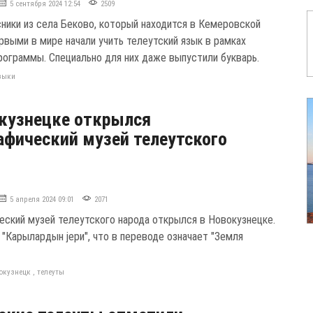
5 сентября 2024 12:54
2509
ники из села Беково, который находится в Кемеровской
рвыми в мире начали учить телеутский язык в рамках
рограммы. Специально для них даже выпустили букварь.
зыки
кузнецке открылся
афический музей телеутского
5 апреля 2024 09:01
2071
еский музей телеутского народа открылся в Новокузнецке.
 "Карылардын jери", что в переводе означает "Земля
окузнецк
,
телеуты