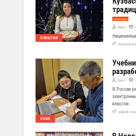
Кузбас
традиц
эксклюзив
bogun
Национальн
СОБЫТИЯ
Кемеровска
Учебни
разраб
bogun
В России ра
электронны
классов.
родной язы
ЯЗЫК
В Ново