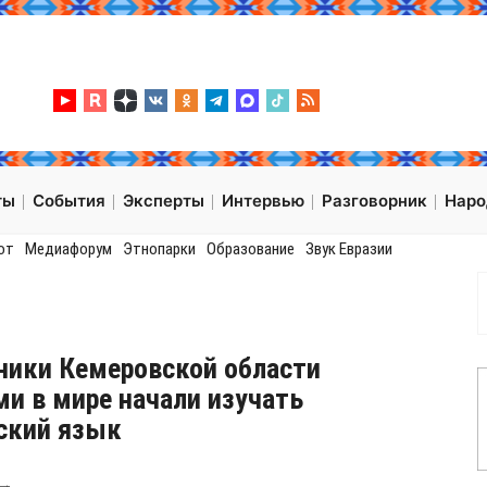
ты
События
Эксперты
Интервью
Разговорник
Нар
от
Медиафорум
Этнопарки
Образование
Звук Евразии
ики Кемеровской области
и в мире начали изучать
ский язык