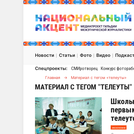
Новости
Статьи
Фото
Видео
Подкас
Спецпроекты:
СМИротворец
Конкурс фотораб
Главная
→
Материал с тегом «телеуты»
МАТЕРИАЛ С ТЕГОМ "ТЕЛЕУТЫ"
Школьн
первым
телеут
эксклюзив