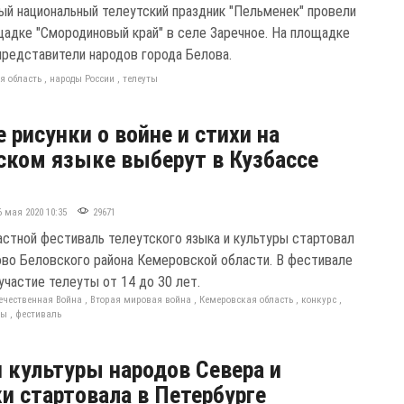
ый национальный телеутский праздник "Пельменек" провели
щадке "Смородиновый край" в селе Заречное. На площадке
представители народов города Белова.
я область
,
народы России
,
телеуты
 рисунки о войне и стихи на
ском языке выберут в Кузбассе
6 мая 2020 10:35
29671
астной фестиваль телеутского языка и культуры стартовал
ово Беловского района Кемеровской области. В фестивале
участие телеуты от 14 до 30 лет.
ечественная Война
,
Вторая мировая война
,
Кемеровская область
,
конкурс
,
ты
,
фестиваль
 культуры народов Севера и
и стартовала в Петербурге