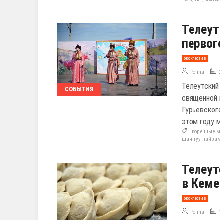
Телеут
первог
эксклюзив
Polina
Телеутский
СОБЫТИЯ
священной 
Гурьевског
этом году 
коренные м
шан-туу пайра
Телеут
в Кеме
эксклюзив
Polina