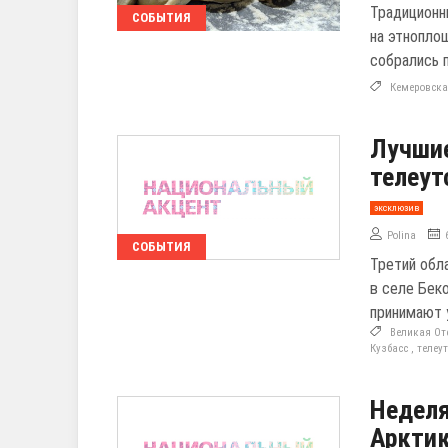
Традиционн
СОБЫТИЯ
на этнопло
собрались 
Кемеровска
Лучшие
телеут
эксклюзив
Polina
СОБЫТИЯ
Третий обл
в селе Бек
принимают 
Великая От
Кузбасс
,
телеу
Неделя
Арктик