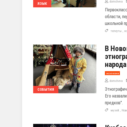
domcheva
ЯЗЫК
Первокласс
области, пе
школьной п
телеуты
,
я
В Ново
этногр
народа
эксклюзив
domcheva
Этнографич
СОБЫТИЯ
Его назвали
предков".
музей
,
Нов