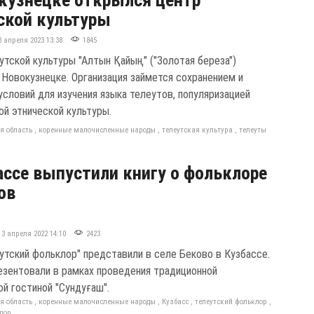
ской культуры
3 апреля 2023 13:38
1845
утской культуры "Алтын Қайың" ("Золотая береза")
 Новокузнецке. Организация займется сохранением и
условий для изучения языка телеутов, популяризацией
ой этнической культуры.
я область
,
коренные малочисленные народы
,
телеутская культура
,
телеуты
ассе выпустили книгу о фольклоре
ов
13 апреля 2022 14:10
2423
еутский фольклор" представили в селе Беково в Кузбассе.
езентовали в рамках проведения традиционной
ой гостиной "Сундуғаш".
я область
,
коренные малочисленные народы
,
Кузбасс
,
телеутский фольклор
,
лор