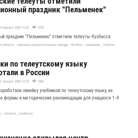
ские телеуты отметили
ионный праздник "Пельменек"
19 января 2024 15:22
2705
ый праздник "Пельменек" отметили телеуты Кузбасса.
я область
,
коренные малочисленные народы
,
Кузбасс
,
пельмени
,
телеуты
ки по телеутскому языку
отали в России
11 января 2024 15:23
2366
зработали линейку учебников по телеутскому языку, их
е формы и методические рекомендации для учащихся 1-4
к
,
телеуты
,
учебники
кузнецке открылся центр