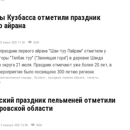
ы Кузбасса отметили праздник
о айрана
22 июля 2021 11:24
2529
 праздник первого айрана "Шан-туу Пайрам" отметили у
горы "Тялбак туу" ("Звенящая гора") в деревне Шанда
о округа 21 июля. Праздник отмечают уже более 20 лет, в
мероприятие было посвящено 300-летию региона.
алочисленные народы
,
Кузбасс
,
праздник первого айрана
,
телеуты
,
м
ский праздник пельменей отметили
ровской области
19 января 2021 16:08
5454