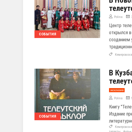
телеут
Polina
Центр теле
открылся в
СОБЫТИЯ
созданием 
традиционн
Кемеровска
В Кузб
телеут
эксклюзив
Polina
Книгу "Тел
Издание пр
СОБЫТИЯ
литературн
Кемеровска
телеуты
,
фольк