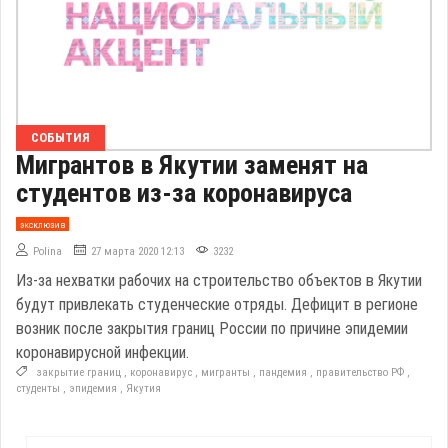
СОБЫТИЯ
Мигрантов в Якутии заменят на
студентов из-за коронавируса
эксклюзив
Polina
27 марта 2020 12:13
3232
Из-за нехватки рабочих на строительство объектов в Якутии
будут привлекать студенческие отряды. Дефицит в регионе
возник после закрытия границ России по причине эпидемии
коронавирусной инфекции.
закрытие границ
,
коронавирус
,
мигранты
,
пандемия
,
правительство РФ
,
студенты
,
эпидемия
,
Якутия