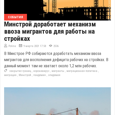
СОБЫТИЯ
Минстрой доработает механизм
ввоза мигрантов для работы на
стройках
Polina
9 марта 2021 17:58
2536
В Минстрое РФ собираются доработать механизм ввоза
мигрантов для восполнения дефицита рабочих на стройках. В
данный момент там не хватает около 1,2 млн рабочих.
закрытие границ
,
коронавирус
,
мигранты
,
миграционная политика
,
миграция
,
Минстрой
,
пандемия
,
эпидемия