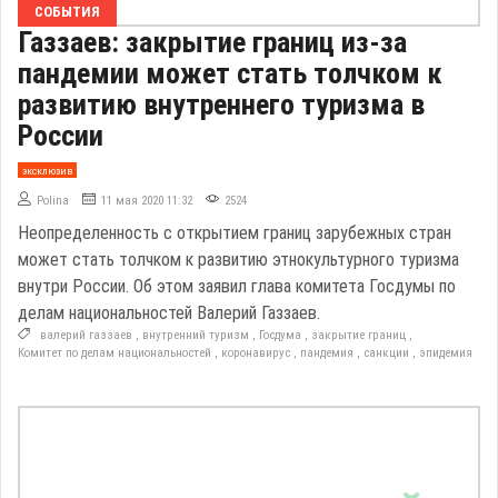
СОБЫТИЯ
Газзаев: закрытие границ из-за
пандемии может стать толчком к
развитию внутреннего туризма в
России
эксклюзив
Polina
11 мая 2020 11:32
2524
Неопределенность с открытием границ зарубежных стран
может стать толчком к развитию этнокультурного туризма
внутри России. Об этом заявил глава комитета Госдумы по
делам национальностей Валерий Газзаев.
валерий газзаев
,
внутренний туризм
,
Госдума
,
закрытие границ
,
Комитет по делам национальностей
,
коронавирус
,
пандемия
,
санкции
,
эпидемия