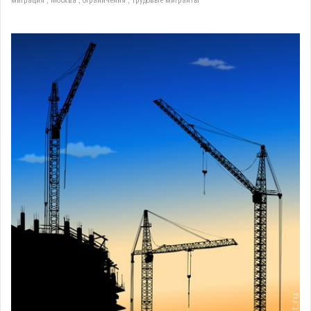
миграция
,
Москва
,
ограничения
,
трудовые мигранты