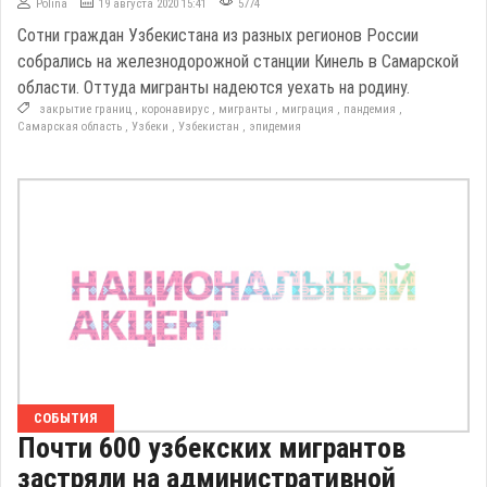
Polina
19 августа 2020 15:41
5774
Сотни граждан Узбекистана из разных регионов России
собрались на железнодорожной станции Кинель в Самарской
области. Оттуда мигранты надеются уехать на родину.
закрытие границ
,
коронавирус
,
мигранты
,
миграция
,
пандемия
,
Самарская область
,
Узбеки
,
Узбекистан
,
эпидемия
СОБЫТИЯ
Почти 600 узбекских мигрантов
застряли на административной