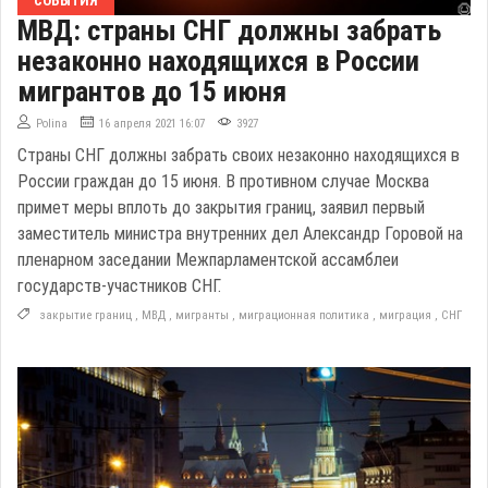
СОБЫТИЯ
МВД: страны СНГ должны забрать
незаконно находящихся в России
мигрантов до 15 июня
Polina
16 апреля 2021 16:07
3927
Страны СНГ должны забрать своих незаконно находящихся в
России граждан до 15 июня. В противном случае Москва
примет меры вплоть до закрытия границ, заявил первый
заместитель министра внутренних дел Александр Горовой на
пленарном заседании Межпарламентской ассамблеи
государств-участников СНГ.
закрытие границ
,
МВД
,
мигранты
,
миграционная политика
,
миграция
,
СНГ