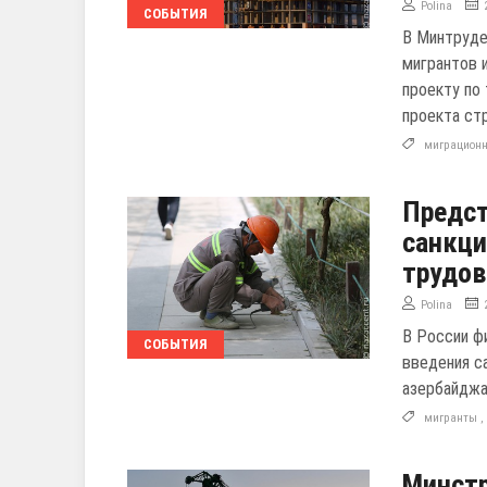
Polina
СОБЫТИЯ
В Минтруде
мигрантов 
проекту по
проекта ст
миграционн
Предст
санкци
трудо
Polina
В России ф
СОБЫТИЯ
введения с
азербайджа
мигранты
Минстр