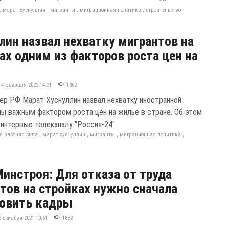
,
марат хуснуллин
,
мигранты
,
миграционная политика
,
строительство
лин назвал нехватку мигрантов на
ах одним из факторов роста цен на
14 февраля 2022 14:31
1862
ер РФ Марат Хуснуллин назвал нехватку иностранной
лы важным фактором роста цен на жилье в стране. Об этом
 интервью телеканалу "Россия-24".
я рабочая сила
,
марат хуснуллин
,
мигранты
,
миграционная политика
,
Минстроя: Для отказа от труда
тов на стройках нужно сначала
овить кадры
6 декабря 2021 10:51
1852