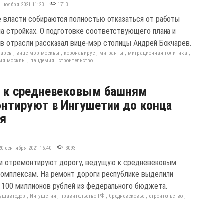
1 ноября 2021 11:23
1713
 власти собираются полностью отказаться от работы
на стройках. О подготовке соответствующего плана и
 в отрасли рассказал вице-мэр столицы Андрей Бокчарев.
карев
,
вице-мэр москвы
,
коронавирус
,
мигранты
,
миграционная политика
,
ия москвы
,
пандемия
,
строительство
 к средневековым башням
нтируют в Ингушетии до конца
ря
20 сентября 2021 16:40
3093
и отремонтируют дорогу, ведущую к средневековым
омплексам. На ремонт дороги республике выделили
 100 миллионов рублей из федерального бюджета.
гушавтодор
,
Ингушетия
,
правительство РФ
,
Средневековье
,
строительство
,