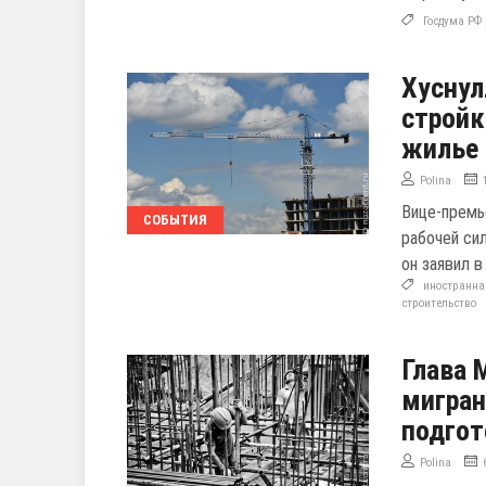
Госдума РФ
Хуснул
стройк
жилье
Polina
Вице-премь
СОБЫТИЯ
рабочей си
он заявил в
иностранна
строительство
Глава 
мигран
подгот
Polina