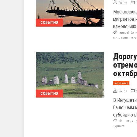
Polina
Московские
мигрантов 
СОБЫТИЯ
изменениях
андрей боч
миграция
,
мэр
Дорогу
отремо
октяб
эксклюзив
Polina
СОБЫТИЯ
В Ингушети
башенным к
субсидию в
башни
,
ин
туризм