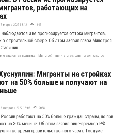
мигрантов, работающих на
ах
17 марта 2022 13:42
1643
е наблюдается и не прогнозируется оттока мигрантов,
 в строительной сфере. Об этом заявил глава Минстроя
Стасишин.
,
миграционная политика
,
Минстрой
,
никита стасишин
,
строительство
Хуснуллин: Мигранты на стройках
ют на 50% больше и получают на
еньше
16 февраля 2022 15:06
2058
 России работают на 50% больше граждан страны, но при
ают на 30% меньше. Об этом заявил вице-премьер РФ
уллин во время правительственного часа в Госдуме.