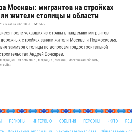
а Москвы: мигрантов на стройках
ли жители столицы и области
20 сентября 2021 10:58
3475
иеся после уехавших из страны в пандемию мигрантов
а дорожных стройках заняли жители Москвы и Подмосковья.
явил заммэра столицы по вопросам градостроительной
 строительства Андрей Бочкарев.
,
миграционная политика
,
миграция
,
Москва
,
Московская область
,
,
стройки
Ы
РЕГИОНЫ
ИНТЕРВЬЮ
СОБЫТИЯ
ПЕРСОНЫ
ФОТО
РЕ
те
Контактная информация
Законодательная база
Общественный с