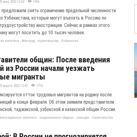
25 мая 2022 12:02
1959
 предложили снять ограничение предельной численности
из Узбекистана, которые могут въехать в Россию по
 трудоустройству иностранцев. Сейчас в рамках этого
рану могут посетить до 10 тысяч человек.
ая политика
,
Минтруд
,
строительство
,
Узбекистан
авители общин: После введения
й из России начали уезжать
вые мигранты
29 марта 2022 13:42
1710
иксируется отток трудовых мигрантов на родину после
анкций в конце февраля. Об этом заявили представители
нской, таджикской, узбекской и казахской общин России.
,
миграционная политика
,
национальные общины
,
санкции
,
строительство
ой: В России не прогнозируется