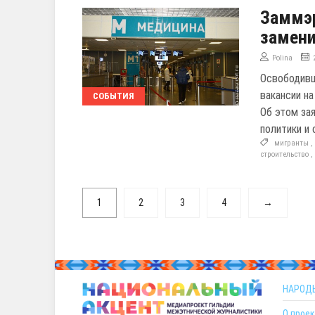
Заммэр
замени
Polina
Освободивш
вакансии н
СОБЫТИЯ
Об этом за
политики и
мигранты
строительство
1
2
3
4
→
НАРОД
О проек