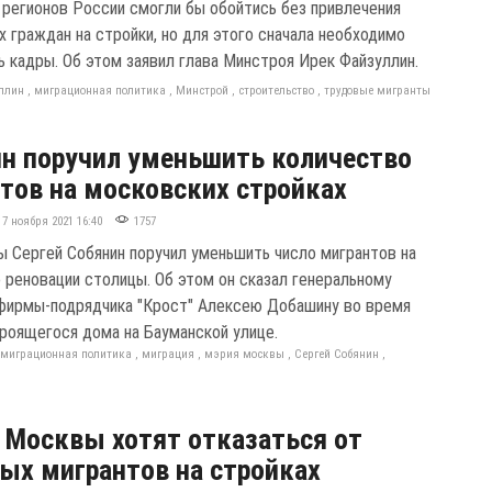
 регионов России смогли бы обойтись без привлечения
х граждан на стройки, но для этого сначала необходимо
ь кадры. Об этом заявил глава Минстроя Ирек Файзуллин.
ллин
,
миграционная политика
,
Минстрой
,
строительство
,
трудовые мигранты
н поручил уменьшить количество
тов на московских стройках
17 ноября 2021 16:40
1757
 Сергей Собянин поручил уменьшить число мигрантов на
о реновации столицы. Об этом он сказал генеральному
фирмы-подрядчика "Крост" Алексею Добашину во время
роящегося дома на Бауманской улице.
,
миграционная политика
,
миграция
,
мэрия москвы
,
Сергей Собянин
,
 Москвы хотят отказаться от
ых мигрантов на стройках