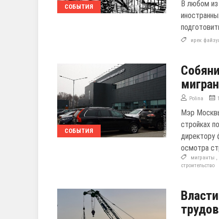
В любом из
СОБЫТИЯ
иностранны
подготовит
ирек файзу
Собяни
мигран
Polina
Мэр Москвы
стройках п
СОБЫТИЯ
директору 
осмотра ст
мигранты
строительство
Власти
трудов