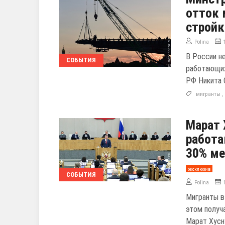
отток 
стройк
Polina
В России н
СОБЫТИЯ
работающих
РФ Никита 
мигранты
Марат 
работа
30% м
эксклюзив
СОБЫТИЯ
Polina
Мигранты в
этом получ
Марат Хусн