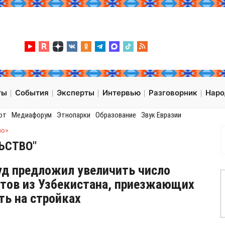
ты
События
Эксперты
Интервью
Разговорник
Нар
от
Медиафорум
Этнопарки
Образование
Звук Евразии
во»
ЬСТВО"
д предложил увеличить число
тов из Узбекистана, приезжающих
ть на стройках