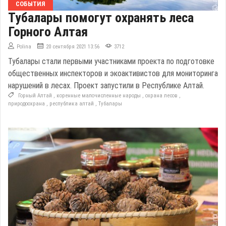
СОБЫТИЯ
Тубалары помогут охранять леса
Горного Алтая
Polina
20 сентября 2021 13:56
3712
Тубалары стали первыми участниками проекта по подготовке
общественных инспекторов и экоактивистов для мониторинга
нарушений в лесах. Проект запустили в Республике Алтай.
Горный Алтай
,
коренные малочисленные народы
,
охрана лесов
,
природоохрана
,
республика алтай
,
Тубалары