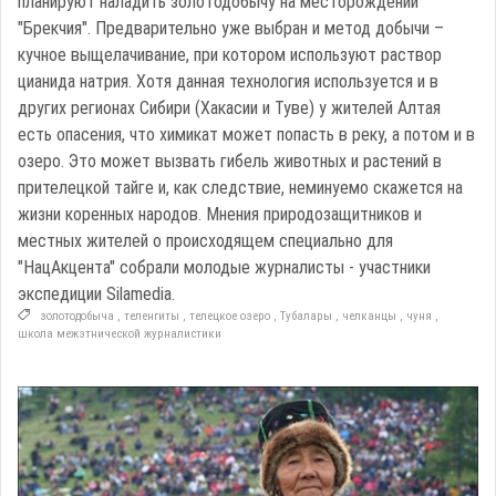
планируют наладить золотодобычу на месторождении
"Брекчия". Предварительно уже выбран и метод добычи –
кучное выщелачивание, при котором используют раствор
цианида натрия. Хотя данная технология используется и в
других регионах Сибири (Хакасии и Туве) у жителей Алтая
есть опасения, что химикат может попасть в реку, а потом и в
озеро. Это может вызвать гибель животных и растений в
прителецкой тайге и, как следствие, неминуемо скажется на
жизни коренных народов. Мнения природозащитников и
местных жителей о происходящем специально для
"НацАкцента" собрали молодые журналисты - участники
экспедиции Silamedia.
золотодобыча
,
теленгиты
,
телецкое озеро
,
Тубалары
,
челканцы
,
чуня
,
школа межэтнической журналистики