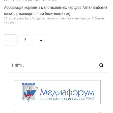
vixey
15 марта 2016 11:02
8715
Ассоциация коренных малочисленных народов Алтая выбрала
нового руководителя на ближайший год.
Алтай
,
алтайцы
,
Ассоциация коренных малочисленных народов
,
Тубалары
,
челканцы
1
2
→