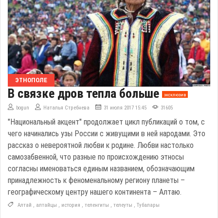
ЭТНОПОЛЕ
В связке дров тепла больше
эксклюзив
bogun
Наталья Стребнева
31 июля 2017 15:45
31605
"Национальный акцент" продолжает цикл публикаций о том, с
чего начинались узы России с живущими в ней народами. Это
рассказ о невероятной любви к родине. Любви настолько
самозабвенной, что разные по происхождению этносы
согласны именоваться единым названием, обозначающим
принадлежность к феноменальному региону планеты –
географическому центру нашего континента – Алтаю.
Алтай
,
алтайцы
,
история
,
теленгиты
,
телеуты
,
Тубалары