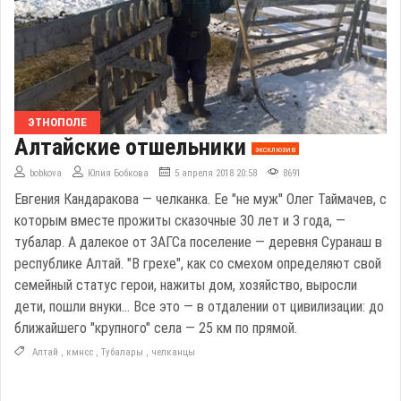
ЭТНОПОЛЕ
Алтайские отшельники
эксклюзив
bobkova
Юлия Бобкова
5 апреля 2018 20:58
8691
Евгения Кандаракова — челканка. Ее "не муж" Олег Таймачев, с
которым вместе прожиты сказочные 30 лет и 3 года, —
тубалар. А далекое от ЗАГСа поселение — деревня Суранаш в
республике Алтай. "В грехе", как со смехом определяют свой
семейный статус герои, нажиты дом, хозяйство, выросли
дети, пошли внуки… Все это — в отдалении от цивилизации: до
ближайшего "крупного" села — 25 км по прямой.
Алтай
,
кмнсс
,
Тубалары
,
челканцы