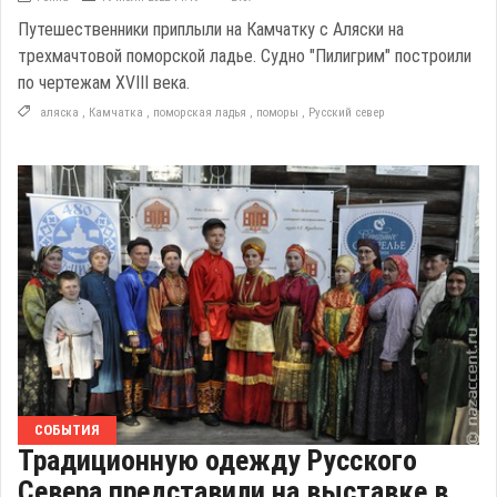
Путешественники приплыли на Камчатку с Аляски на
трехмачтовой поморской ладье. Судно "Пилигрим" построили
по чертежам XVIII века.
аляска
,
Камчатка
,
поморская ладья
,
поморы
,
Русский север
СОБЫТИЯ
Традиционную одежду Русского
Севера представили на выставке в