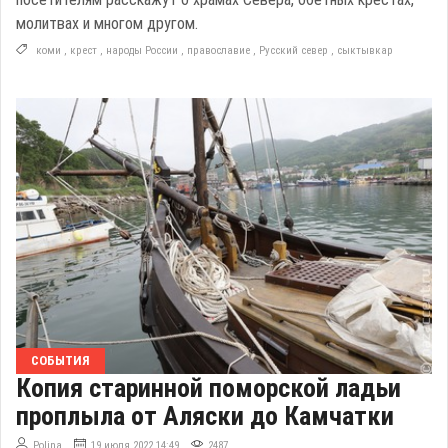
молитвах и многом другом.
коми
,
крест
,
народы России
,
православие
,
Русский север
,
сыктывкар
СОБЫТИЯ
Копия старинной поморской ладьи
проплыла от Аляски до Камчатки
Polina
19 июля 2022 14:49
2487