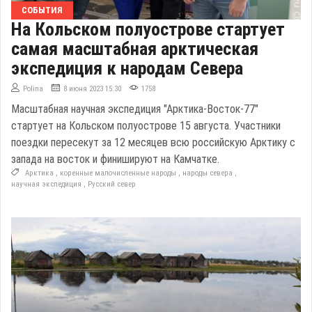
СОБЫТИЯ
На Кольском полуострове стартует
самая масштабная арктическая
экспедиция к народам Севера
Polina
8 июня 2023 15:30
1758
Масштабная научная экспедиция "Арктика-Восток-77"
стартует на Кольском полуострове 15 августа. Участники
поездки пересекут за 12 месяцев всю российскую Арктику с
запада на восток и финишируют на Камчатке.
Арктика
,
коренные малочисленные народы
,
народы севера
,
научная экспедиция
,
Русский север