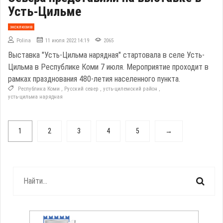
Усть-Цильме
эксклюзив
Polina
11 июля 2022 14:19
2065
Выставка "Усть-Цильма нарядная" стартовала в селе Усть-
Цильма в Республике Коми 7 июля. Мероприятие проходит в
рамках празднования 480-летия населенного пункта.
Республика Коми
,
Русский север
,
усть-цилемский район
,
усть-цильма нарядная
1
2
3
4
5
→