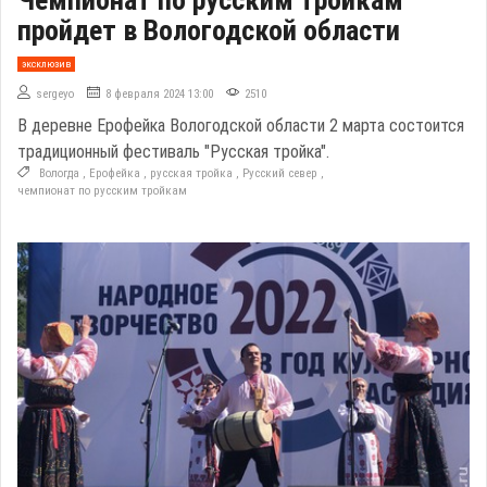
пройдет в Вологодской области
эксклюзив
sergeyo
8 февраля 2024 13:00
2510
В деревне Ерофейка Вологодской области 2 марта состоится
традиционный фестиваль "Русская тройка".
Вологда
,
Ерофейка
,
русская тройка
,
Русский север
,
чемпионат по русским тройкам