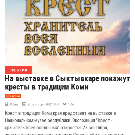
СОБЫТИЯ
На выставке в Сыктывкаре покажут
кресты в традиции Коми
эксклюзив
Polina
27 сентября 2022 10:54
1859
Крест в традиции Коми края представят на выставке в
Национальном музее республики. Экспозиция "Крест -
хранитель всея вселенныя" откроется 27 сентября,
посетителям расскажут о храмах Севера, обетных крестах,