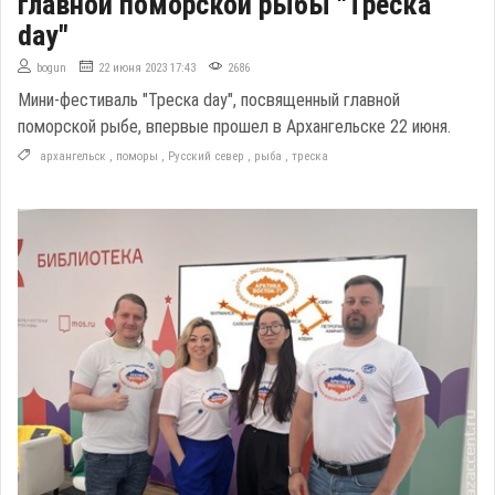
главной поморской рыбы "Треска
day"
bogun
22 июня 2023 17:43
2686
Мини-фестиваль "Треска day", посвященный главной
поморской рыбе, впервые прошел в Архангельске 22 июня.
архангельск
,
поморы
,
Русский север
,
рыба
,
треска