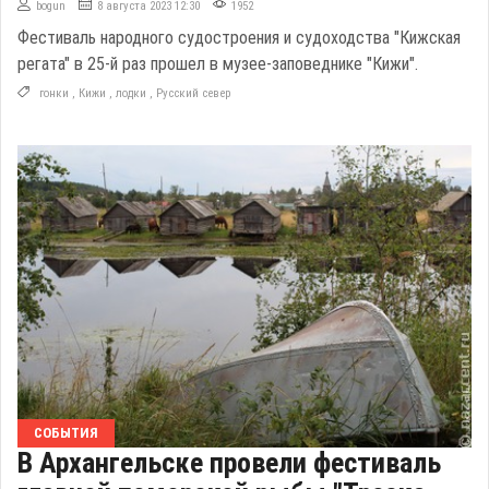
bogun
8 августа 2023 12:30
1952
Фестиваль народного судостроения и судоходства "Кижская
регата" в 25-й раз прошел в музее-заповеднике "Кижи".
гонки
,
Кижи
,
лодки
,
Русский север
СОБЫТИЯ
В Архангельске провели фестиваль