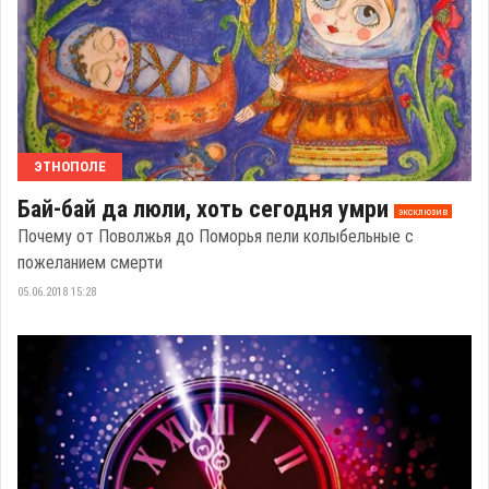
ЭТНОПОЛЕ
Бай-бай да люли, хоть сегодня умри
эксклюзив
Почему от Поволжья до Поморья пели колыбельные с
пожеланием смерти
05.06.2018 15:28