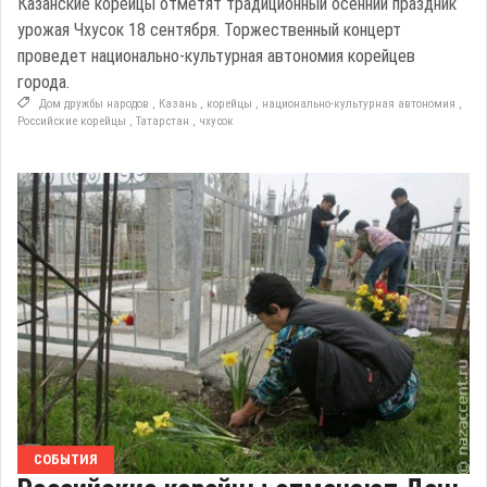
Казанские корейцы отметят традиционный осенний праздник
урожая Чхусок 18 сентября. Торжественный концерт
проведет национально-культурная автономия корейцев
города.
Дом дружбы народов
,
Казань
,
корейцы
,
национально-культурная автономия
,
Российские корейцы
,
Татарстан
,
чхусок
СОБЫТИЯ