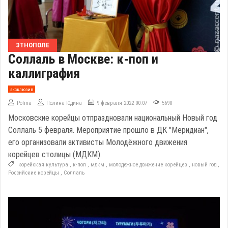
ЭТНОПОЛЕ
Соллаль в Москве: к-поп и
каллиграфия
эксклюзив
Polina
Полина Юдина
9 февраля 2022 00:07
5690
Московские корейцы отпраздновали национальный Новый год
Соллаль 5 февраля. Мероприятие прошло в ДК "Меридиан",
его организовали активисты Молодёжного движения
корейцев столицы (МДКМ).
корейская культура
,
к-поп
,
мдкм
,
молодежное движение корейцев
,
новый год
,
Российские корейцы
,
Соллаль