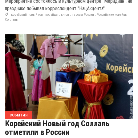
Мероприятие состоялось в культурном центре "Меридиан", на
празднике побывал корреспондент "НацАкцента".
корейский новый год
,
корейцы
,
к-поп
,
народы России
,
Российские корейцы
,
Соллаль
СОБЫТИЯ
Корейский Новый год Соллаль
отметили в России