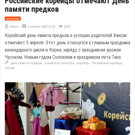
Российские корейцы отмечают День
памяти предков
эксклюзив
Polina
5 апреля 2022 12:03
2475
Корейский день памяти предков и усопших родителей Хансик
отмечают 5 апреля. Этот день относится к главным праздника
календарного цикла в Корее, наряду с праздником урожая
Чусоком, Новым годом Соллалем и праздником лета Тано.
день памяти предков
,
корейская культура
,
корейцы
,
Российские корейцы
,
хансик