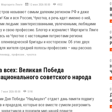
0
Маргарита Лянге
12 мая 2026 00:00
4932
В
стров называют самым далеким регионом РФ и даже
о
! Как и вся Россия, Чукотка, а речь идет именно о ней,
э
ими людьми: заинтересованными, увлеченными, любящими
у и свою профессию. Блогер и журналист Маргарита Лянге
0
ась на Чукотке с настоящими патриотами региона:
Н
 оленеводческой бригады и косторезом. Об этих двух
для жителя средней полосы профессиях – наш рассказ.
э
леневод
,
профессии
,
чукотка
0
Н
а всех: Великая Победа
Ч
ационального советского народа
э
0
7 мая 2026 00:00
5190
Д
ии Дня Победы "НацАкцент" отдает дань памяти подвигу
о
в и прадедов, которые все вместе сумели разгромить
э
 захватчиков и подарили мир нашей планете.