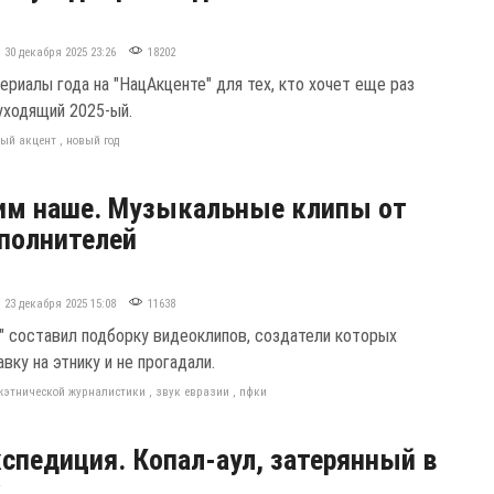
30 декабря 2025 23:26
18202
ериалы года на "НацАкценте" для тех, кто хочет еще раз
уходящий 2025-ый.
ый акцент
,
новый год
им наше. Музыкальные клипы от
полнителей
23 декабря 2025 15:08
11638
" составил подборку видеоклипов, создатели которых
вку на этнику и не прогадали.
жэтнической журналистики
,
звук евразии
,
пфки
спедиция. Копал-аул, затерянный в
х