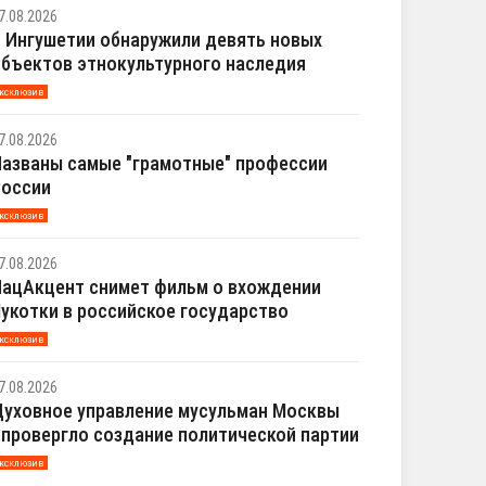
7.08.2026
 Ингушетии обнаружили девять новых
бъектов этнокультурного наследия
ксклюзив
7.08.2026
азваны самые "грамотные" профессии
России
ксклюзив
7.08.2026
ацАкцент снимет фильм о вхождении
укотки в российское государство
ксклюзив
7.08.2026
уховное управление мусульман Москвы
провергло создание политической партии
ксклюзив