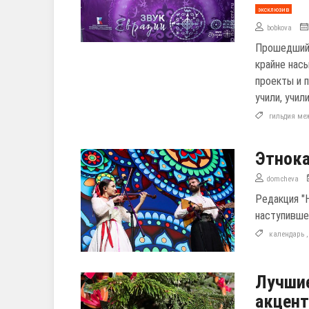
эксклюзив
bobkova
Прошедший 
крайне нас
проекты и 
учили, учил
гильдия ме
Этнока
domcheva
Редакция "
наступивше
календарь
Лучшие
акцент