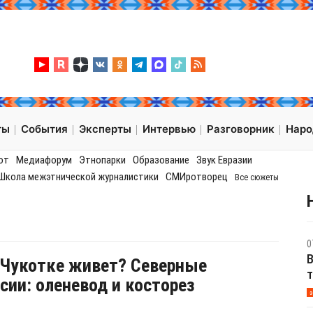
ты
События
Эксперты
Интервью
Разговорник
Нар
от
Медиафорум
Этнопарки
Образование
Звук Евразии
Школа межэтнической журналистики
СМИротворец
Все сюжеты
0
В
 Чукотке живет? Северные
т
сии: оленевод и косторез
э