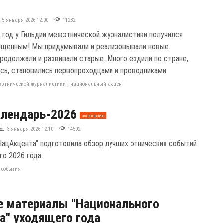
5 января 2026 12:00
11282
год у Гильдии межэтнической журналистики получился
ыщенным! Мы придумывали и реализовывали новые
продолжали и развивали старые. Много ездили по стране,
ись, становились первопроходцами и проводниками.
жэтнической журналистики
,
национальный акцент
лендарь-2026
эксклюзив
3 января 2026 12:10
14502
НацАкцента" подготовила обзор лучших этнических событий
го 2026 года.
,
события
 материалы "Национального
а" уходящего года