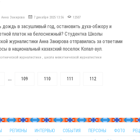
Анна Закирова
7 декабря 2025 13:56
12507
ь дождь в засушливый год, остановить духа-обжору и
етной платок на белоснежный? Студентка Школы
кой журналистики Анна Закирова отправилась за ответами
осы в национальный казахский поселок Копал-аул.
жэтнической журналистики
,
школа межэтнической журналистики
...
109
110
111
112
Ы
РЕГИОНЫ
ИНТЕРВЬЮ
СОБЫТИЯ
ПЕРСОНЫ
ФОТО
РЕ