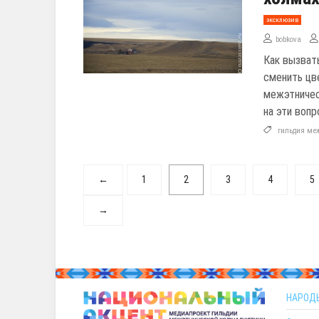
эксклюзив
bobkova
Как вызват
сменить цв
межэтничес
на эти вопр
гильдия ме
←
1
2
3
4
5
→
НАРОД