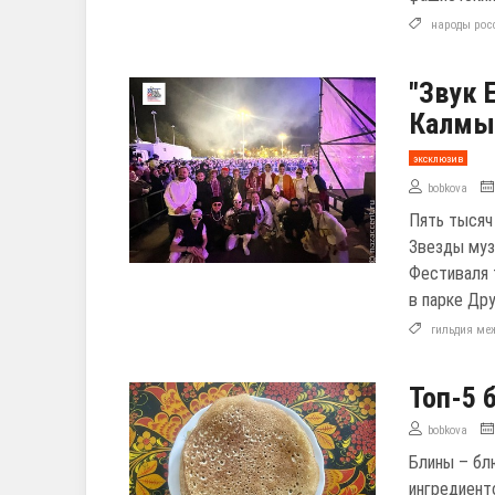
народы рос
"Звук 
Калмы
эксклюзив
bobkova
Пять тысяч
Звезды муз
Фестиваля 
в парке Др
гильдия ме
Топ-5 
bobkova
Блины – бл
ингредиенто