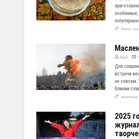
приготовле
особенные,
популярные
блины
,
ма
Маслен
bogun
Для соврем
встречи вес
не совсем.
блинам слав
масленица
2025 г
журнал
творче