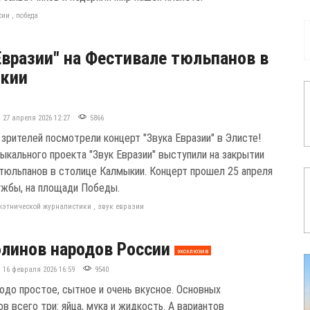
сии
,
победа
Евразии" на Фестивале тюльпанов в
кии
27 апреля 2026 12:27
5866
 зрителей посмотрели концерт "Звука Евразии" в Элисте!
ыкального проекта "Звук Евразии" выступили на закрытии
тюльпанов в столице Калмыкии. Концерт прошел 25 апреля
ужбы, на площади Победы.
жэтнической журналистики
,
звук евразии
блинов народов России
эксклюзив
16 февраля 2026 16:59
9540
юдо простое, сытное и очень вкусное. Основных
в всего три: яйца, мука и жидкость. А вариантов