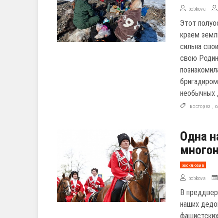
bobkova
Этот полуо
краем земли
сильна сво
свою Родин
познакомил
бригадиром
необычных 
косторез
,
о
Одна н
многон
эксклюзив
bobkova
В преддвер
наших дедо
фашистских