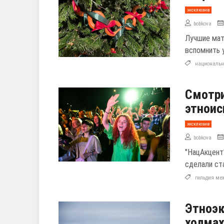
эксклюзив
bobkova
Лучшие мат
вспомнить 
национальн
Смотр
этноис
эксклюзив
bobkova
"НацАкцент
сделали ста
гильдия ме
Этноэк
холма