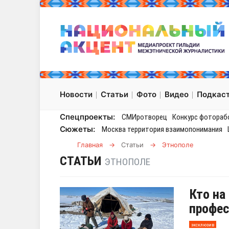
Новости
Статьи
Фото
Видео
Подкас
Спецпроекты:
СМИротворец
Конкурс фотораб
Сюжеты:
Москва территория взаимопонимания
Главная
→
Статьи
→
Этнополе
СТАТЬИ
ЭТНОПОЛЕ
Кто на
профес
эксклюзив