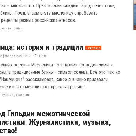
ния – множество. Практически каждый народ печет свои,
 блины. Предлагаем в эту масленицу опробовать
 рецепты разных российских этносов.
сленица
,
рецепт
ица: история и традиции
эксклюзив
12 февраля 2026 16:10
12448
енных россиян Масленица - это время проводов зимы и
ны, а традиционные блины - символ солнца. Всё это так, но
 "НацАкцент" рассказывает, какое значение придавали
яне и как отмечали этот праздник раньше.
,
русские
,
традиции
од Гильдии межэтнической
истики. Журналистика, музыка,
ство!