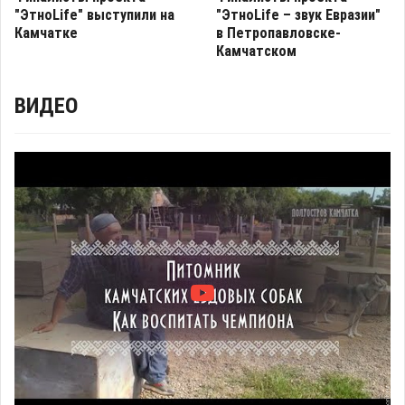
"ЭтноLife" выступили на
"ЭтноLife – звук Евразии"
Камчатке
в Петропавловске-
Камчатском
ВИДЕО