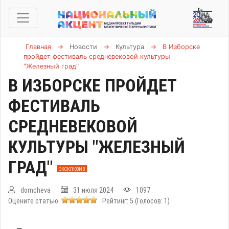
Главная
→
Новости
→
Культура
→
В Изборске
пройдет фестиваль средневековой культуры
"Железный град"
В ИЗБОРСКЕ ПРОЙДЕТ
ФЕСТИВАЛЬ
СРЕДНЕВЕКОВОЙ
КУЛЬТУРЫ "ЖЕЛЕЗНЫЙ
ГРАД"
ЭКСКЛЮЗИВ
domcheva
31 июля 2024
1097
Оцените статью
Рейтинг:
5
(Голосов:
1
)