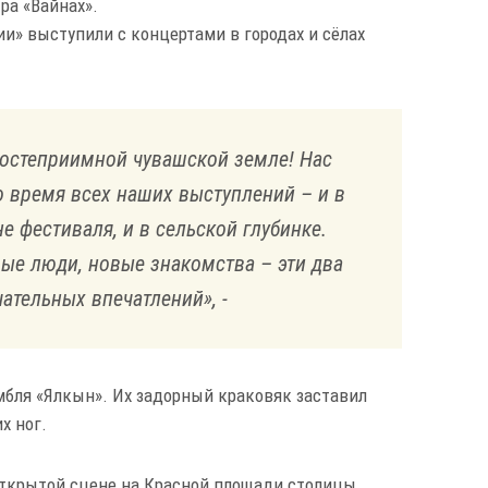
ра «Вайнах».
и» выступили с концертами в городах и сёлах
 гостеприимной чувашской земле! Нас
 время всех наших выступлений – и в
е фестиваля, и в сельской глубинке.
вые люди, новые знакомства – эти два
ательных впечатлений», -
мбля «Ялкын». Их задорный краковяк заставил
х ног.
открытой сцене на Красной площади столицы