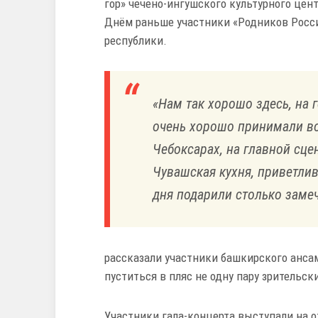
гор» чечено-ингушского культурного цент
Днём раньше участники «Родников Росси
республики.
«Нам так хорошо здесь, на
очень хорошо принимали во
Чебоксарах, на главной сцен
Чувашская кухня, приветли
дня подарили столько замеч
рассказали участники башкирского анса
пуститься в пляс не одну пару зрительски
Участники гала-концерта выступали на 