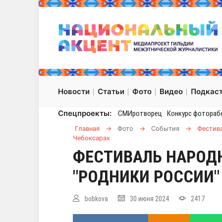
Новости
Статьи
Фото
Видео
Подкас
Спецпроекты:
СМИротворец
Конкурс фотораб
Главная
→
Фото
→
События
→
Фестива
Чебоксарах
ФЕСТИВАЛЬ НАРОД
"РОДНИКИ РОССИИ"
bobkova
30 июня 2024
2417