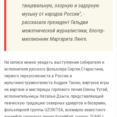
танцевальную, озорную и задорную
музыку от народов России", -
рассказала президент Гильдии
межэтнической журналистики, блогер-
миллионник Маргарита Лянге.
На записи можно увидеть выступления собирателя и
исполнителя русского фольклора Сергея Старостина,
первого перкуссиониста в России и
мультиинструменталиста Андрея Танзю, виртуоза игры
на варгане и мастерицы горлового пения Олены Уутай,
исполнительницы Натальи Дзыги, представляющей
певческую традицию северных удмуртов и бесермян,
фольклорной группы UZORITSA, всемирно известного
ансамбля горлового пения АлтайКай, группы TUARI с