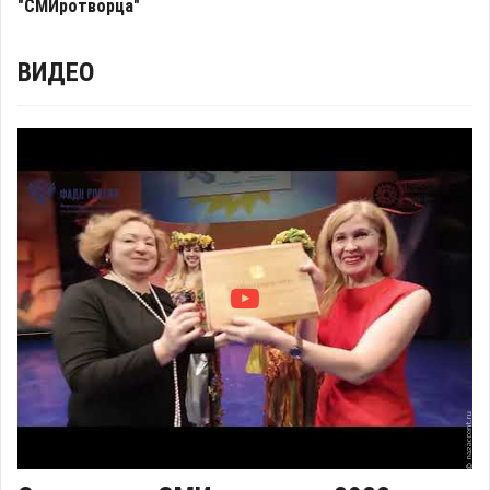
"СМИротворца"
ВИДЕО