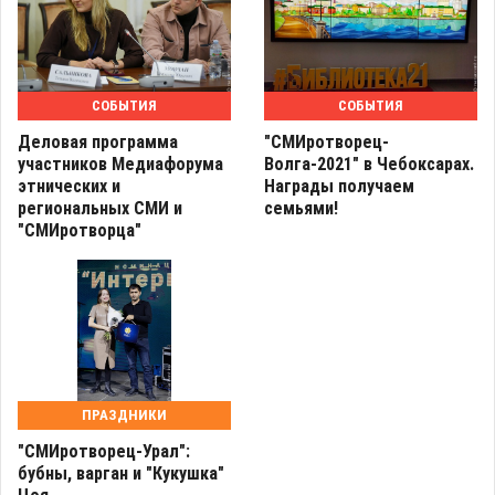
СОБЫТИЯ
СОБЫТИЯ
Деловая программа
"СМИротворец-
участников Медиафорума
Волга-2021" в Чебоксарах.
этнических и
Награды получаем
региональных СМИ и
семьями!
"СМИротворца"
ПРАЗДНИКИ
"СМИротворец-Урал":
бубны, варган и "Кукушка"