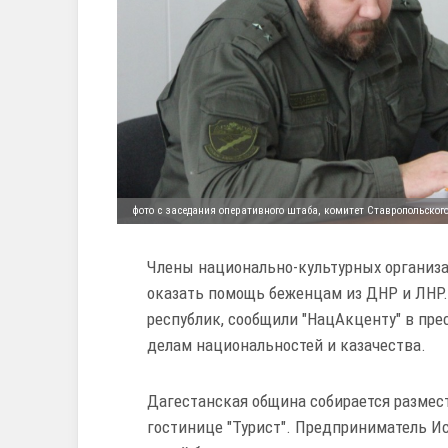
фото с заседания оперативного штаба, комитет Ставропольског
Члены национально-культурных организа
оказать помощь беженцам из ДНР и ЛНР.
республик, сообщили "НацАкценту" в пре
делам национальностей и казачества.
Дагестанская община собирается размести
гостинице "Турист". Предприниматель Ис