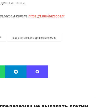
 детские вещи.
 телеграм-канале
https://t.me/nazaccent
Р
национально-культурные автономии
предложили не выдавать другим