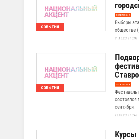
городс
эксклюзив
Выборы ата
СОБЫТИЯ
обществе (
01.10.2019 10:39
Подвор
фестив
Ставро
эксклюзив
СОБЫТИЯ
Фестиваль 
состоялся 
сентября.
23.09.2019 10:49
Курсы 