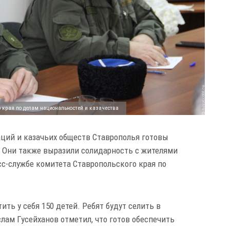
о края по делам национальностей и казачества
ций и казачьих обществ Ставрополья готовы
 Они также выразили солидарность с жителями
сс-службе комитета Ставропольского края по
ть у себя 150 детей. Ребят будут селить в
лам Гусейханов отметил, что готов обеспечить