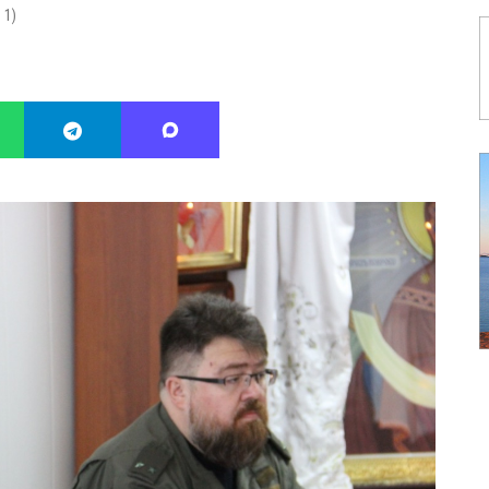
:
1
)