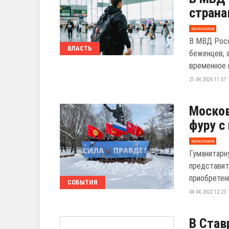
страна
эксклюзив
В МВД Росс
ВЛАСТЬ
беженцев, 
временное и
21.04.2026 11:57
Москов
фуру с
эксклюзив
Гуманитарн
представит
приобретен
СОБЫТИЯ
04.04.2022 12:23
В Став