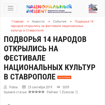
Главная
→
Новости
→
События
→
Подворья 14
народов открылись на фестивале национальных
культур в Ставрополе
ПОДВОРЬЯ 14 НАРОДОВ
ОТКРЫЛИСЬ НА
ФЕСТИВАЛЕ
НАЦИОНАЛЬНЫХ КУЛЬТУР
В СТАВРОПОЛЕ
ЭКСКЛЮЗИВ
Polina
23 сентября 2019
5039
Оцените статью
Рейтинг:
1
(Голосов:
1
)