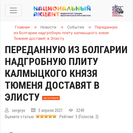
Главная
→
Новости
→
События
→
Переданную
из Болгарии надгробную плиту калмыцкого князя
Тюменя доставят в Элисту
ПЕРЕДАННУЮ ИЗ БОЛГАРИИ
НАДГРОБНУЮ ПЛИТУ
КАЛМЫЦКОГО КНЯЗЯ
ТЮМЕНЯ ДОСТАВЯТ В
ЭЛИСТУ
ЭКСКЛЮЗИВ
sergeyo
5 апреля 2021
3249
Оцените статью
Рейтинг:
5
(Голосов:
2
)