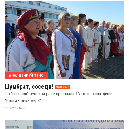
АНАЛИЗИРУЙ ЭТНО
Шумбрат, соседи!
эксклюзив
По "главной" русской реке проплыла XVI этноэкспедиция
"Волга - река мира"
01.09.2017 16:50