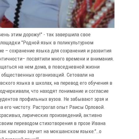
очень этим дорожу!" - так завершила свое
лощадки "Родной язык в поликультурном
ме – сохранение языка для сохранения и развития
ентичности– посвятили много времени и внимания.
бщаться на нем дома, в повседневной жизни
и общественных организаций. Сетовали на
ского языка в школах, на перевод его обучения в
подчеркивали, что находят понимание и согласие
удентов профильных вузов. Не забывают эрзя и
а его чистоту. Растрогал опыт Раисы Орловой.
красивых, лирических произведений, активно
своим переводом стихотворения в прозе Ивана
 как красиво звучит на мокшанском языке:"…о