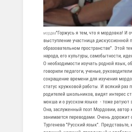
"Горжусь я тем, что я мордовка! И 
мордва
выступление участница дискуссионной п
образовательном пространстве". Этой те
народа, его культуры, самобытности, ид
О необходимости изучать родной язык, о
говорили педагоги, ученые, руководител
сокращение времени для изучения мордов
статус кружковой работы. И всякий раз 
родителей школьников, видят интерес ст
мокша и о русском языке - тоже ратуют з
Она, заслуженный поэт Мордовии, автор 
занимается переводами. Очень дорожит 
Тургенева "Русский язык". Представьте,