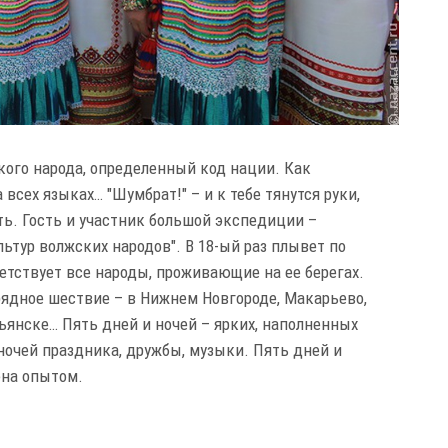
кого народа, определенный код нации. Как
на всех языках… "Шумбрат!" – и к тебе тянутся руки,
ть. Гость и участник большой экспедиции –
льтур волжских народов". В 18-ый раз плывет по
етствует все народы, проживающие на ее берегах.
рядное шествие – в Нижнем Новгороде, Макарьево,
мьянске… Пять дней и ночей – ярких, наполненных
ночей праздника, дружбы, музыки. Пять дней и
ена опытом.