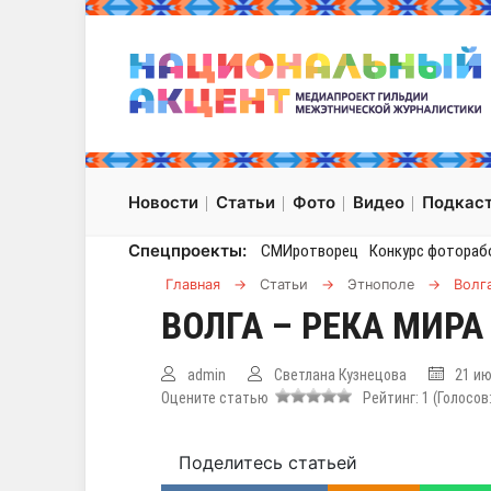
Новости
Статьи
Фото
Видео
Подкас
Спецпроекты:
СМИротворец
Конкурс фотораб
Главная
→
Статьи
→
Этнополе
→
Волг
ВОЛГА – РЕКА МИР
admin
Светлана Кузнецова
21 ию
Оцените статью
Рейтинг:
1
(Голосов
Поделитесь статьей