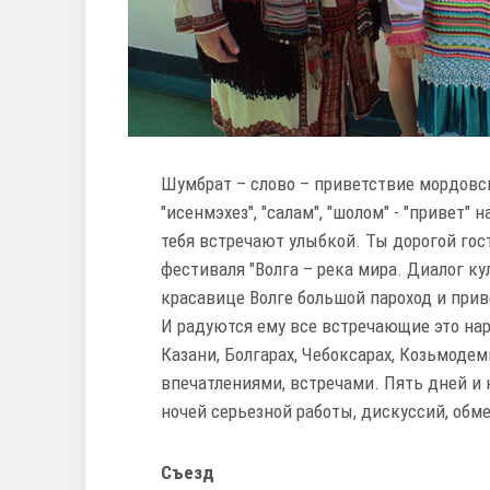
Шумбрат – слово – приветствие мордовс
"исенмэхез", "салам", "шолом" - "привет" 
тебя встречают улыбкой. Ты дорогой гос
фестиваля "Волга – река мира. Диалог ку
красавице Волге большой пароход и прив
И радуются ему все встречающие это на
Казани, Болгарах, Чебоксарах, Козьмоде
впечатлениями, встречами. Пять дней и 
ночей серьезной работы, дискуссий, обм
Съезд