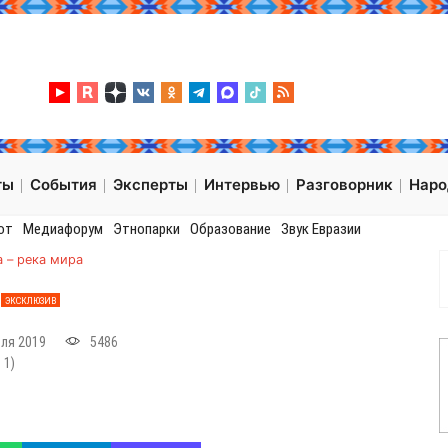
ты
События
Эксперты
Интервью
Разговорник
Нар
от
Медиафорум
Этнопарки
Образование
Звук Евразии
а – река мира
А
ЭКСКЛЮЗИВ
ля 2019
5486
:
1
)