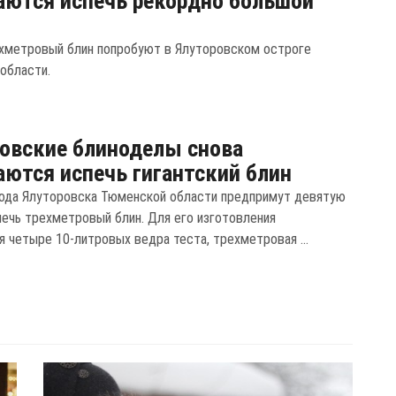
ются испечь рекордно большой
хметровый блин попробуют в Ялуторовском остроге
области.
овские блиноделы снова
ются испечь гигантский блин
ода Ялуторовска Тюменской области предпримут девятую
печь трехметровый блин. Для его изготовления
я четыре 10-литровых ведра теста, трехметровая ...