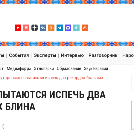
ты
События
Эксперты
Интервью
Разговорник
Нар
от
Медиафорум
Этнопарки
Образование
Звук Евразии
луторовске попытаются испечь два рекордно больших
ПЫТАЮТСЯ ИСПЕЧЬ ДВА
Х БЛИНА
:
1
)