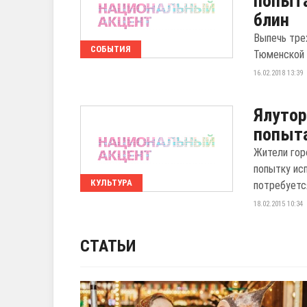
попыта
блин
Выпечь тре
СОБЫТИЯ
Тюменской 
16.02.2018 13:39
Ялутор
попыта
Жители гор
попытку ис
КУЛЬТУРА
потребуетс
18.02.2015 10:34
СТАТЬИ