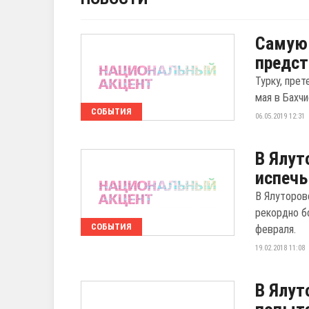
Самую 
предст
Турку, пре
мая в Бахч
СОБЫТИЯ
06.05.2019 12:31
В Ялут
испечь
В Ялуторов
рекордно б
СОБЫТИЯ
февраля.
19.02.2018 11:08
В Ялут