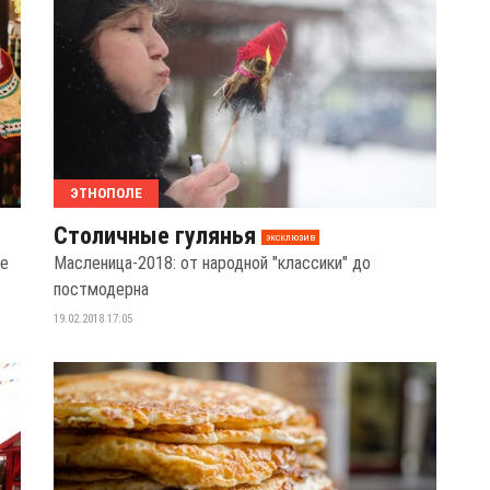
ЭТНОПОЛЕ
Столичные гулянья
эксклюзив
ье
Масленица-2018: от народной "классики" до
постмодерна
19.02.2018 17:05