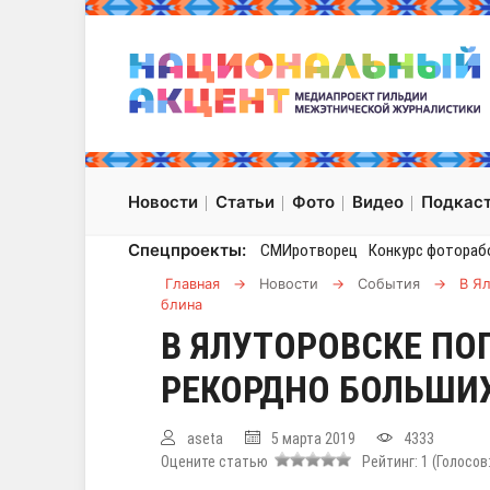
Новости
Статьи
Фото
Видео
Подкас
Спецпроекты:
СМИротворец
Конкурс фотораб
Главная
→
Новости
→
События
→
В Я
блина
В ЯЛУТОРОВСКЕ ПО
РЕКОРДНО БОЛЬШИ
aseta
5 марта 2019
4333
Оцените статью
Рейтинг:
1
(Голосов