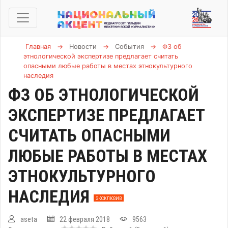
Главная
→
Новости
→
События
→
ФЗ об
этнологической экспертизе предлагает считать
опасными любые работы в местах этнокультурного
наследия
ФЗ ОБ ЭТНОЛОГИЧЕСКОЙ
ЭКСПЕРТИЗЕ ПРЕДЛАГАЕТ
СЧИТАТЬ ОПАСНЫМИ
ЛЮБЫЕ РАБОТЫ В МЕСТАХ
ЭТНОКУЛЬТУРНОГО
НАСЛЕДИЯ
ЭКСКЛЮЗИВ
aseta
22 февраля 2018
9563