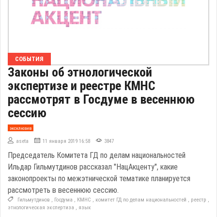
СОБЫТИЯ
Законы об этнологической
экспертизе и реестре КМНС
рассмотрят в Госдуме в весеннюю
сессию
эксклюзив
aseta
11 января 2019 16:58
3847
Председатель Комитета ГД по делам национальностей
Ильдар Гильмутдинов рассказал "НацАкценту", какие
законопроекты по межэтнической тематике планируется
рассмотреть в весеннюю сессию.
Гильмутдинов
,
Госдума
,
КМНС
,
комитет ГД по делам национальностей
,
реестр
,
этнологическая экспертиза
,
язык