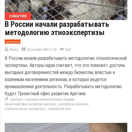
СОБЫТИЯ
В России начали разрабатывать
методологию этноэкспертизы
эксклюзив
Polina
29 октября 2021 11:33
2667
В России начали разрабатывать методологию этнологической
экспертизы. Авторы идеи считают, что это поможет достичь
выгодных договоренностей между бизнесом, властью и
коренным населением регионов, в которых ведется
промышленная деятельность. Разрабатывать методологию
будет Проектный офис развития Арктики.
Арктика
,
коренные малочисленные народы
,
проектный офис развития арктики
,
российская арктика
,
этнологическая экспертиза
,
этноэкспертиза