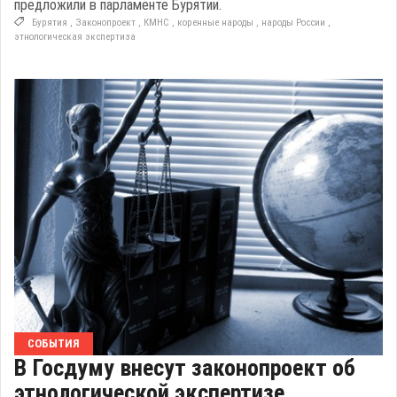
предложили в парламенте Бурятии.
Бурятия
,
Законопроект
,
КМНС
,
коренные народы
,
народы России
,
этнологическая экспертиза
СОБЫТИЯ
В Госдуму внесут законопроект об
этнологической экспертизе