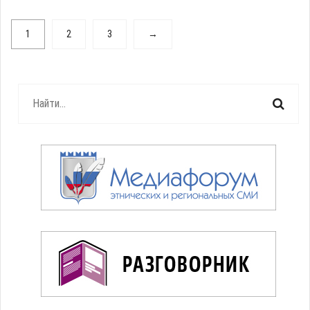
1
2
3
→