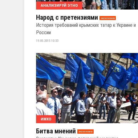
АНАЛИЗИРУЙ ЭТНО
Народ с претензиями
эксклюзив
История требований крымских татар к Украине и
России
19.05.2015 10:33
ИМХО
Битва мнений
эксклюзив