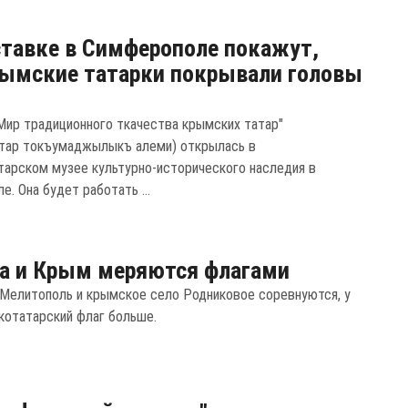
тавке в Симферополе покажут,
ымские татарки покрывали головы
Мир традиционного ткачества крымских татар"
тар токъумаджылыкъ алеми) открылась в
арском музее культурно-исторического наследия в
. Она будет работать ...
а и Крым меряются флагами
 Мелитополь и крымское село Родниковое соревнуются, у
котатарский флаг больше.