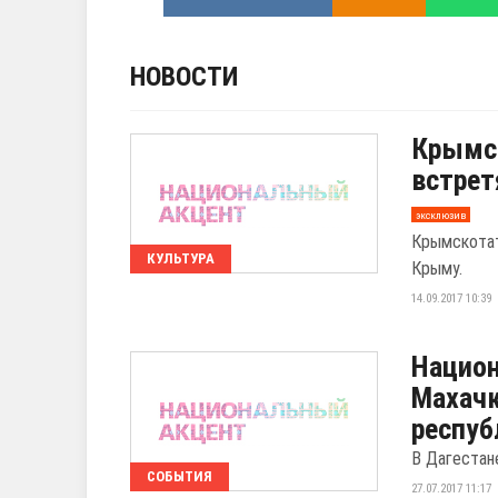
НОВОСТИ
Крымс
встрет
эксклюзив
Крымскотат
КУЛЬТУРА
Крыму.
14.09.2017 10:39
Национ
Махачк
респуб
В Дагестан
СОБЫТИЯ
27.07.2017 11:17