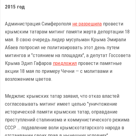
2015 год
Администрация Симферополя
не разрешила
провести
крымским татарам митинг памяти жертв депортации 18
мая. В свою очередь лидер мусульман Крыма Эмирали
Абаев попросил не политизировать этот день путем
митингов и "стоянием на площадях", а депутат Госсовета
Крыма Эдип Гафаров
предложил
провести памятные
акции 18 мая по примеру Чечни — с молитвами и
возложением цветов.
Меджлис крымских татар заявил, что отказ властей
согласовывать митинг имеет целью "уничтожение
исторической памяти крымских татар, оправдание
преступлений сталинизма и коммунистического режима
СССР … подавление воли крымскотатарского народа в
отстаивании своих прав в нынешних условиях".