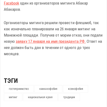
Facebook
один из организаторов митинга Абакар
Абакаров.
Организаторы митинга решили провести флешмоб, так
как изначально планировали на 26 января митинг на
Манежной площади. Получив от мэрии отказ, они подали
новую
заявку 17 января на имя президента РФ.
Ответ на
нее должен быть дан в течении от одного до трех
месяцев.
ТЭГИ
гостеприимство
кавказофобия
ксенофобия
митинг
национальная кухня
традиции