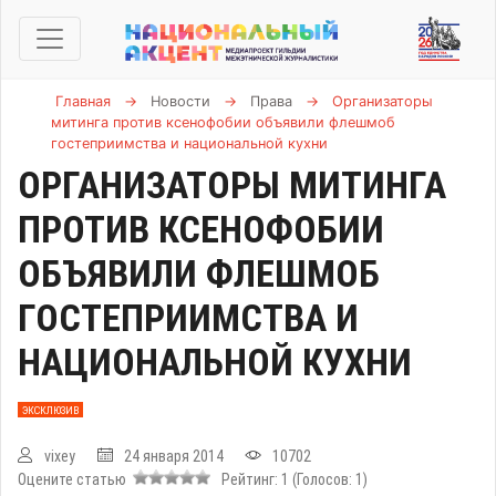
Главная
→
Новости
→
Права
→
Организаторы
митинга против ксенофобии объявили флешмоб
гостеприимства и национальной кухни
ОРГАНИЗАТОРЫ МИТИНГА
ПРОТИВ КСЕНОФОБИИ
ОБЪЯВИЛИ ФЛЕШМОБ
ГОСТЕПРИИМСТВА И
НАЦИОНАЛЬНОЙ КУХНИ
ЭКСКЛЮЗИВ
vixey
24 января 2014
10702
Оцените статью
Рейтинг:
1
(Голосов:
1
)