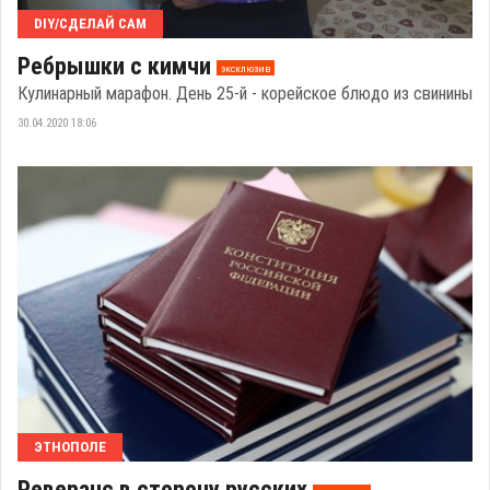
DIY/СДЕЛАЙ САМ
Ребрышки с кимчи
эксклюзив
Кулинарный марафон. День 25-й - корейское блюдо из свинины
30.04.2020 18:06
ЭТНОПОЛЕ
Реверанс в сторону русских