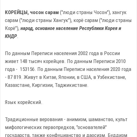
КОРЕЙЦЫ, чосон сарам
("люди страны Чосон"), хангук
сарам ("люди страны Хангук"), корё сарам ("люди страны
Корё"),
народ, основное население Республики Корея и
КНДР
.
По данным Переписи населения 2002 года в России
живет 148 тысяч корейцев. По данным Переписи 2010
года - 153156. По данным Переписи населения 2020 года
-
87 819.
Живут в Китае, Японии, в США, в Узбекистане,
Казахстане, Киргизии, Таджикистане.
Язык корейский.
Традиционные верования - анимизм, шаманство, культ
мифологических первопредков, "основателей"
государств, также конфуцианство и даосизм. Буддизм