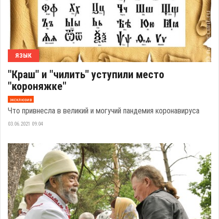
ЯЗЫК
"Краш" и "чилить" уступили место
"короняжке"
эксклюзив
Что привнесла в великий и могучий пандемия коронавируса
03.06.2021 09:04