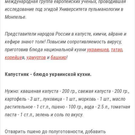
международная группа европейских ученых, проводившая
исследование под эгидой Университета пульманологии в
Монпелье.
Представители народов России в капусте, кимчи, айране и
кефире знают толк! Повысим сопротивляемость вирусу,
приготовив блюда национальной кухни
украинцев
,
татар
,
корейце
в,
удмуртов
и
башкир
!
Капустняк - блюдо украинской кухни.
Нужно: квашеная капуста - 200 гр.,
свежая капуста - 200 гр.,
картофель - 3 шт., луковица - 1 шт., морковь - 1 шт., масло
растительное - 1 ст.л., пшено - 100 гр., вода - 2.5 л., томатная
паста - 1 ст.л., зелень и соль по вкусу.
Отварить пшено до полуготовности, добавить