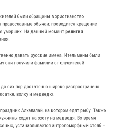
 жителей были обращены в христианство
я православные обычаи: проводится крещение
ие умерших. На данный момент
религия
вная.
твенно давать русские имена. Ительмены были
му они получили фамилии от служителей
 до сих пор достаточно широко распространено
асатке, волку и медведю.
раздник Ал­хала­лай, на котором едят рыбу. Также
ужчины ходят на охоту на медведя. Во время
осенью, устанавливается антропоморфный столб –