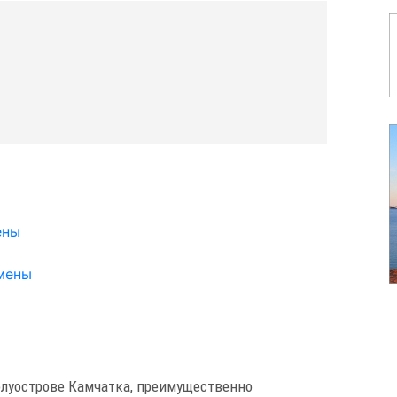
ены
мены
олуострове Камчатка, преимущественно