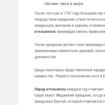
«богам» леса и моря.
После того как в 1747 году большинство
посредством крещения, стали почитатьс
младенцев, венчание в церкви, отпеван
ительменов
преимущественно правосла
После крещения детям стали преимущес
прихожанами камчатских церквей, поэто
духовенства.
Среди некоторых представителей народа
шаманство. Развито поклонение киту и к
Народ ительмены
каждый год отмечает п
существуют Медвежий праздник, когда м
праздникв Хантай, который отмечается 