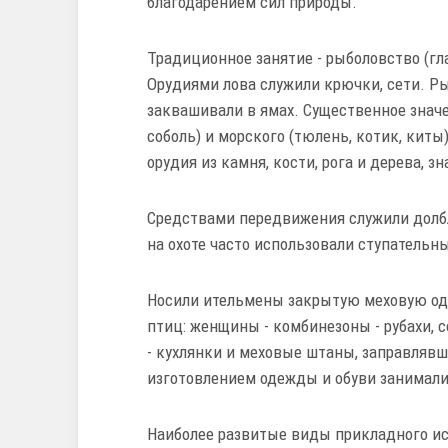
благодарением сил природы.
Традиционное занятие - рыболовство (гл
Орудиями лова служили крючки, сети. Р
заквашивали в ямах. Существенное значе
соболь) и морского (тюлень, котик, киты
орудия из камня, кости, рога и дерева, з
Средствами передвижения служили долбл
на охоте часто использовали ступательн
Носили ительмены закрытую меховую оде
птиц: женщины - комбинезоны - рубахи,
- кухлянки и меховые штаны, заправлявш
изготовлением одежды и обуви занимал
Наиболее развитые виды прикладного ис