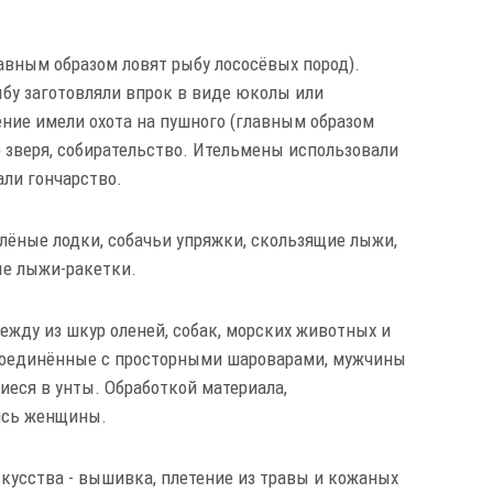
авным образом ловят рыбу лососёвых пород).
ыбу заготовляли впрок в виде юколы или
ние имели охота на пушного (главным образом
) зверя, собирательство. Ительмены использовали
нали гончарство.
ёные лодки, собачьи упряжки, скользящие лыжи,
ые лыжи-ракетки.
жду из шкур оленей, собак, морских животных и
 соединённые с просторными шароварами, мужчины
иеся в унты. Обработкой материала,
ись женщины.
кусства - вышивка, плетение из травы и кожаных