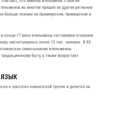
 считают, что именно ительмены стали ее
ительменов во многом пришло из других регионов
они больше похожи на приамурские, приморские и
 в конце 17 века ительмены составляли основное
ова, насчитывалось около 13 тыс. человек. В XX
т этническое самосознание ительменов.
, традиционному быту, а также возрастает
ЯЗЫК
ки к чукотско-камчатской группе и делится на