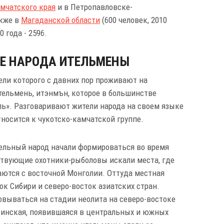
мчатского края
и в Петропавловске-
акже в
Магаданской области
(600 человек, 2010
 года - 2596.
Е НАРОДА ИТЕЛЬМЕНЫ
ели которого с давних пор проживают на
тельмень, итэнмън, которое в большинстве
ль». Разговаривают жители народа на своем языке
носится к чукотско-камчатской группе.
дельный народ начали формироваться во время
ствующие охотники-рыболовы искали места, где
аются с восточной Монголии. Оттуда местная
ок Сибири и северо-восток азиатских стран.
овываться на стадии неолита на северо-востоке
рьинская, появившаяся в центральных и южных