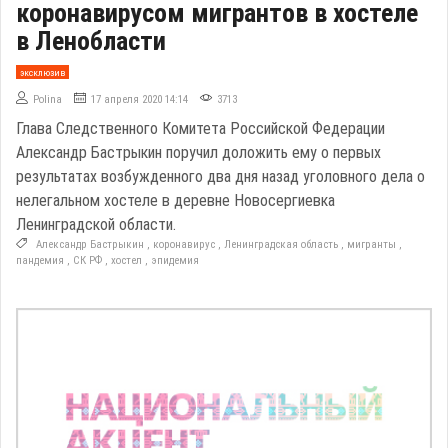
коронавирусом мигрантов в хостеле
в Ленобласти
эксклюзив
Polina
17 апреля 2020 14:14
3713
Глава Следственного Комитета Российской Федерации
Александр Бастрыкин поручил доложить ему о первых
результатах возбужденного два дня назад уголовного дела о
нелегальном хостеле в деревне Новосергиевка
Ленинградской области.
Александр Бастрыкин
,
коронавирус
,
Ленинградская область
,
мигранты
,
пандемия
,
СК РФ
,
хостел
,
эпидемия