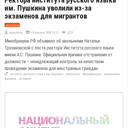
им. Пушкина уволили из-за
экзаменов для мигрантов
эксклюзив
domcheva
19 апреля 2024 15:11
3273
Минобрнауки РФ объявило об увольнении Натальи
Трухановской с поста ректора Института русского языка
имени А.С. Пушкина. Официальная причина отстранения от
должности – ненадлежащий контроль за качеством
проведения экзаменов для иностранных граждан.
институт русского языка им.пушкина
,
мигранты
,
Минобрнауки
,
увольнение
,
фальков
,
экзамен