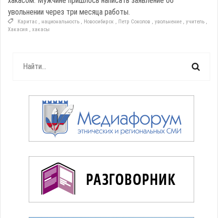
хакасом. Мужчине пришлось написать заявление об
увольнении через три месяца работы.
Каритас
,
национальность
,
Новосибирск
,
Петр Соколов
,
увольнение
,
учитель
,
Хакасия
,
хакасы