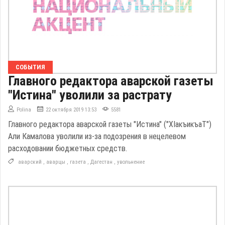
СОБЫТИЯ
Главного редактора аварской газеты
"Истина" уволили за растрату
Polina
22 октября 2019 13:53
5581
Главного редактора аварской газеты "Истина" ("ХIакъикъаТ")
Али Камалова уволили из-за подозрения в нецелевом
расходовании бюджетных средств.
аварский
,
аварцы
,
газета
,
Дагестан
,
увольнение