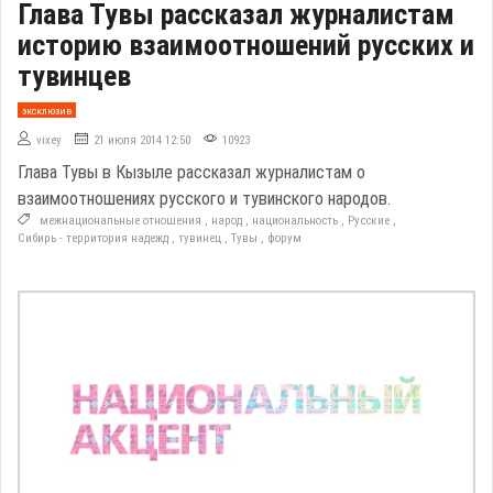
Глава Тувы рассказал журналистам
историю взаимоотношений русских и
тувинцев
эксклюзив
vixey
21 июля 2014 12:50
10923
Глава Тувы в Кызыле рассказал журналистам о
взаимоотношениях русского и тувинского народов.
межнациональные отношения
,
народ
,
национальность
,
Русские
,
Сибирь - территория надежд
,
тувинец
,
Тувы
,
форум