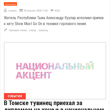
эксклюзив
sergeyo
28 апреля 2020 13:45
4526
Житель Республики Тыва Александр Куулар исполнил припев
к хиту Show Must Go On в технике горлового пения.
горловое пение
,
кавер
,
тувинец
СОБЫТИЯ
В Томске тувинец приехал за
дипломом на коне и в национальном