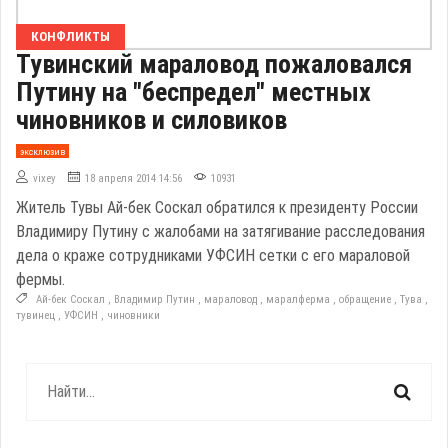
КОНФЛИКТЫ
Тувинский мараловод пожаловался
Путину на "беспредел" местных
чиновников и силовиков
эксклюзив
vixey
18 апреля 2014 14:56
10931
Житель Тувы Ай-бек Соскал обратился к президенту России
Владимиру Путину с жалобами на затягивание расследования
дела о краже сотрудниками УФСИН сетки с его мараловой
фермы.
Ай-бек Соскал
,
Владимир Путин
,
мараловод
,
маралферма
,
обращение
,
Тува
,
тувинец
,
УФСИН
,
чиновники