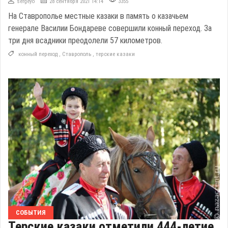
sergeyo
28 сентября 2021 14:14
3355
На Ставрополье местные казаки в память о казачьем
генерале Василии Бондареве совершили конный переход. За
три дня всадники преодолели 57 километров.
конный переход
,
Ставрополь
,
терские казаки
СОБЫТИЯ
Терские казаки отметили 444-летие