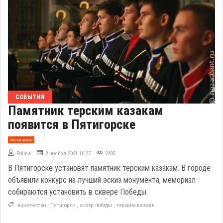
СОБЫТИЯ
Памятник терским казакам
появится в Пятигорске
эксклюзив
Polina
2 ноября 2021 10:27
2205
В Пятигорске установят памятник терским казакам. В городе
объявили конкурс на лучший эскиз монумента, мемориал
собираются установить в сквере Победы.
казачество
,
Пятигорск
,
сквер победы
,
терские казаки