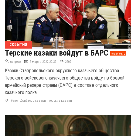
СОБЫТИЯ
Терские казаки войдут в БАРС
эксклюзив
sergeyo
2 марта 2022 20:39
2209
Казаки Ставропольского окружного казачьего общества
Терского войскового казачьего общества войдут в боевой
армейский резерв страны (БАРС) в составе отдельного
казачьего полка.
барс
,
Донбасс
,
казаки
,
терские казаки