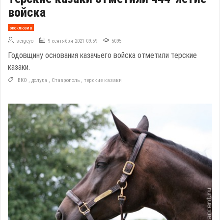
войска
эксклюзив
sergeyo
9 сентября 2021 09:59
5095
Годовщину основания казачьего войска отметили терские
казаки.
ВКО
,
долуда
,
Ставрополь
,
терские казаки